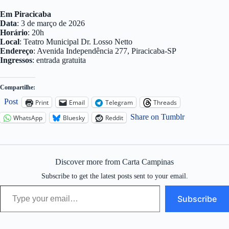
Em Piracicaba
Data
: 3 de março de 2026
Horário
: 20h
Local
: Teatro Municipal Dr. Losso Netto
Endereço
: Avenida Independência 277, Piracicaba-SP
Ingressos
: entrada gratuita
Compartilhe:
Post
Print
Email
Telegram
Threads
Share on Tumblr
WhatsApp
Bluesky
Reddit
Discover more from Carta Campinas
Subscribe to get the latest posts sent to your email.
Type your email…
Subscribe