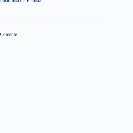
Ilusionista e a Pianista’
Comente