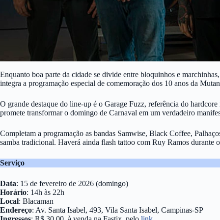
Enquanto boa parte da cidade se divide entre bloquinhos e marchinhas
integra a programação especial de comemoração dos 10 anos da Mutante 
O grande destaque do line-up é o Garage Fuzz, referência do hardcore
promete transformar o domingo de Carnaval em um verdadeiro manifes
Completam a programação as bandas Samwise, Black Coffee, Palhaços d
samba tradicional. Haverá ainda flash tattoo com Ruy Ramos durante o
Serviço
Data
: 15 de fevereiro de 2026 (domingo)
Horário
: 14h às 22h
Local
: Blacaman
Endereço
: Av. Santa Isabel, 493, Vila Santa Isabel, Campinas-SP
Ingressos
: R$ 30,00, à venda na Fastix, pelo
link