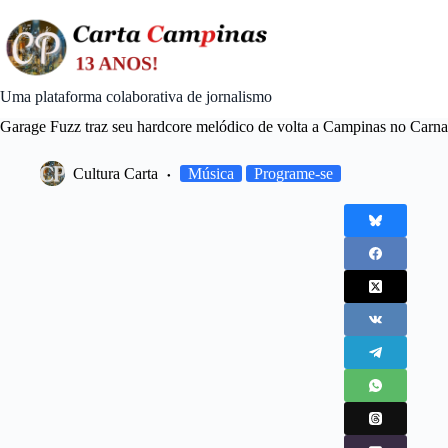
Skip
to
content
Uma plataforma colaborativa de jornalismo
Garage Fuzz traz seu hardcore melódico de volta a Campinas no Carn
Cultura Carta
Música
Programe-se