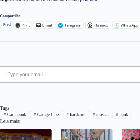
Compartilhe:
Post
Print
Email
Telegram
Threads
WhatsApp
Type your email…
Tags
#
Carnapunk
#
Garage Fuzz
#
hardcore
#
música
#
punk
Leia mais: