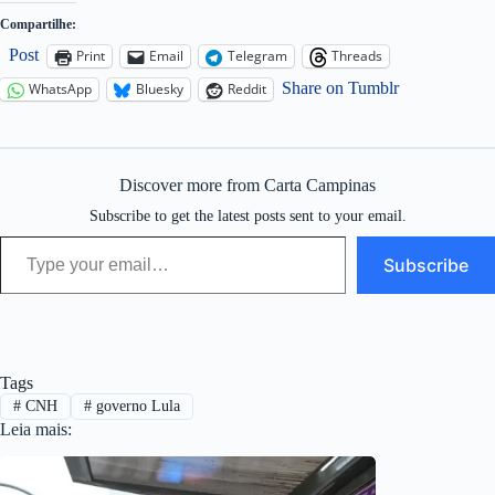
Compartilhe:
Post
Print
Email
Telegram
Threads
Share on Tumblr
WhatsApp
Bluesky
Reddit
Discover more from Carta Campinas
Subscribe to get the latest posts sent to your email.
Type your email…
Subscribe
Tags
#
CNH
#
governo Lula
Leia mais: