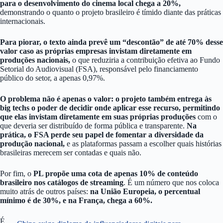
para o desenvolvimento do cinema local chega a 20%,
demonstrando o quanto o projeto brasileiro é tímido diante das práticas
internacionais.
Para piorar, o texto ainda prevê um “descontão” de até 70% desse
valor caso as próprias empresas invistam diretamente em
produções nacionais,
o que reduziria a contribuição efetiva ao Fundo
Setorial do Audiovisual (FSA), responsável pelo financiamento
público do setor, a apenas 0,97%.
O problema não é apenas o valor: o projeto também entrega às
big techs o poder de decidir onde aplicar esse recurso, permitindo
que elas invistam diretamente em suas próprias produções
com o
que deveria ser distribuído de forma pública e transparente.
Na
prática, o FSA perde seu papel de fomentar a diversidade da
produção nacional,
e as plataformas passam a escolher quais histórias
brasileiras merecem ser contadas e quais não.
Por fim, o
PL propõe uma cota de apenas 10% de conteúdo
brasileiro nos catálogos de streaming
. É um número que nos coloca
muito atrás de outros países:
na União Europeia, o percentual
mínimo é de 30%, e na França, chega a 60%.
É