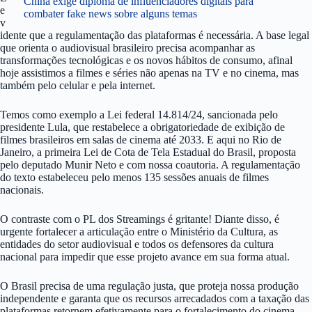
China exige diploma de influenciadores digitais para
e
combater fake news sobre alguns temas
v
idente que a regulamentação das plataformas é necessária. A base legal
que orienta o audiovisual brasileiro precisa acompanhar as
transformações tecnológicas e os novos hábitos de consumo, afinal
hoje assistimos a filmes e séries não apenas na TV e no cinema, mas
também pelo celular e pela internet.
Temos como exemplo a Lei federal 14.814/24, sancionada pelo
presidente Lula, que restabelece a obrigatoriedade de exibição de
filmes brasileiros em salas de cinema até 2033. E aqui no Rio de
Janeiro, a primeira Lei de Cota de Tela Estadual do Brasil, proposta
pelo deputado Munir Neto e com nossa coautoria. A regulamentação
do texto estabeleceu pelo menos 135 sessões anuais de filmes
nacionais.
O contraste com o PL dos Streamings é gritante! Diante disso, é
urgente fortalecer a articulação entre o Ministério da Cultura, as
entidades do setor audiovisual e todos os defensores da cultura
nacional para impedir que esse projeto avance em sua forma atual.
O Brasil precisa de uma regulação justa, que proteja nossa produção
independente e garanta que os recursos arrecadados com a taxação das
plataformas retornem efetivamente para o fortalecimento do cinema