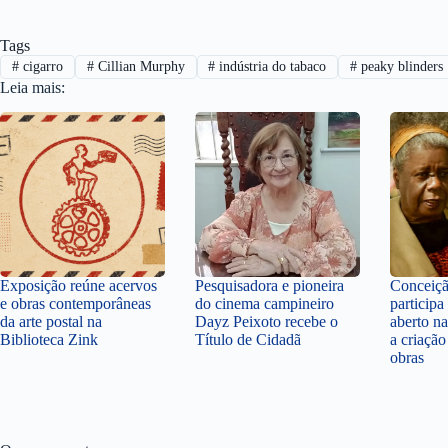
Tags
#
cigarro
#
Cillian Murphy
#
indústria do tabaco
#
peaky blinders
Leia mais:
Exposição reúne acervos
Pesquisadora e pioneira
Conceiçã
e obras contemporâneas
do cinema campineiro
participa
da arte postal na
Dayz Peixoto recebe o
aberto n
Biblioteca Zink
Título de Cidadã
a criação
obras