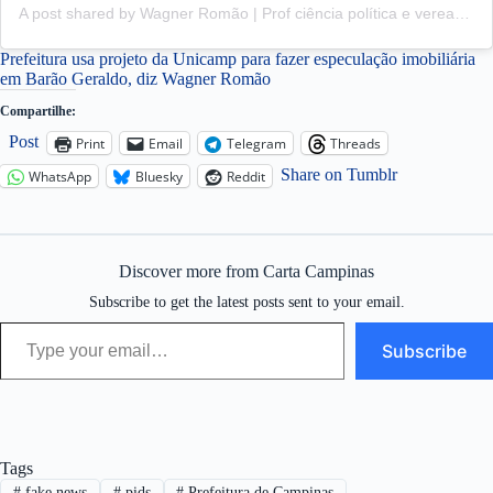
A post shared by Wagner Romão | Prof ciência política e vereador (@profwagnerromao)
Prefeitura usa projeto da Unicamp para fazer especulação imobiliária
em Barão Geraldo, diz Wagner Romão
Compartilhe:
Post
Print
Email
Telegram
Threads
Share on Tumblr
WhatsApp
Bluesky
Reddit
Discover more from Carta Campinas
Subscribe to get the latest posts sent to your email.
Type your email…
Subscribe
Tags
#
fake news
#
pids
#
Prefeitura de Campinas