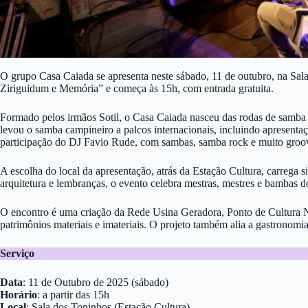
O grupo Casa Caiada se apresenta neste sábado, 11 de outubro, na Sal
Ziriguidum e Memória” e começa às 15h, com entrada gratuita.
Formado pelos irmãos Sotil, o Casa Caiada nasceu das rodas de samba 
levou o samba campineiro a palcos internacionais, incluindo apresenta
participação do DJ Favio Rude, com sambas, samba rock e muito groov
A escolha do local da apresentação, atrás da Estação Cultura, carrega sig
arquitetura e lembranças, o evento celebra mestras, mestres e bambas d
O encontro é uma criação da Rede Usina Geradora, Ponto de Cultura Nin
patrimônios materiais e imateriais. O projeto também alia a gastronomia
Serviço
Data
: 11 de Outubro de 2025 (sábado)
Horário
: a partir das 15h
Local
: Sala dos Toninhos (Estação Cultura)