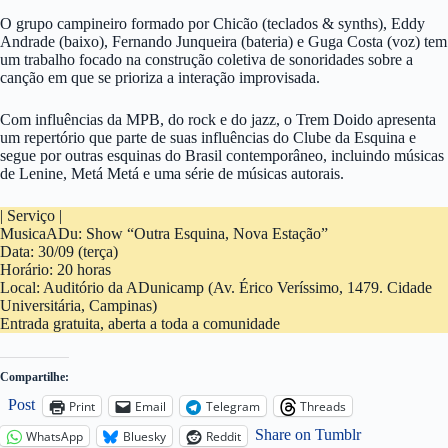
O grupo campineiro formado por Chicão (teclados & synths), Eddy
Andrade (baixo), Fernando Junqueira (bateria) e Guga Costa (voz) tem
um trabalho focado na construção coletiva de sonoridades sobre a
canção em que se prioriza a interação improvisada.
Com influências da MPB, do rock e do jazz, o Trem Doido apresenta
um repertório que parte de suas influências do Clube da Esquina e
segue por outras esquinas do Brasil contemporâneo, incluindo músicas
de Lenine, Metá Metá e uma série de músicas autorais.
| Serviço |
MusicaADu: Show “Outra Esquina, Nova Estação”
Data: 30/09 (terça)
Horário: 20 horas
Local: Auditório da ADunicamp (Av. Érico Veríssimo, 1479. Cidade
Universitária, Campinas)
Entrada gratuita, aberta a toda a comunidade
Compartilhe:
Post
Print
Email
Telegram
Threads
Share on Tumblr
WhatsApp
Bluesky
Reddit