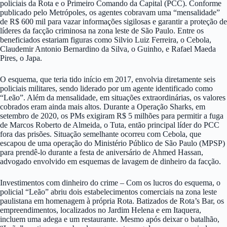
policiais da Rota e o Primeiro Comando da Capital (PCC). Conforme
publicado pelo Metrópoles, os agentes cobravam uma “mensalidade”
de R$ 600 mil para vazar informações sigilosas e garantir a proteção de
líderes da facção criminosa na zona leste de São Paulo. Entre os
beneficiados estariam figuras como Silvio Luiz Ferreira, o Cebola,
Claudemir Antonio Bernardino da Silva, o Guinho, e Rafael Maeda
Pires, o Japa.
O esquema, que teria tido início em 2017, envolvia diretamente seis
policiais militares, sendo liderado por um agente identificado como
“Leão”. Além da mensalidade, em situações extraordinárias, os valores
cobrados eram ainda mais altos. Durante a Operação Sharks, em
setembro de 2020, os PMs exigiram R$ 5 milhões para permitir a fuga
de Marcos Roberto de Almeida, o Tuta, então principal líder do PCC
fora das prisões. Situação semelhante ocorreu com Cebola, que
escapou de uma operação do Ministério Público de São Paulo (MPSP)
para prendê-lo durante a festa de aniversário de Ahmed Hassan,
advogado envolvido em esquemas de lavagem de dinheiro da facção.
Investimentos com dinheiro do crime – Com os lucros do esquema, o
policial “Leão” abriu dois estabelecimentos comerciais na zona leste
paulistana em homenagem à própria Rota. Batizados de Rota’s Bar, os
empreendimentos, localizados no Jardim Helena e em Itaquera,
incluem uma adega e um restaurante. Mesmo após deixar o batalhão,