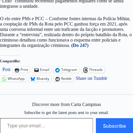
“Leão” continuou recebendo pagamentos regulares como se ainda
integrasse a unidade.
O elo entre PMs e PCC – Conforme fontes internas da Polícia Militar,
a cooptação de PMs da Rota pelo PCC ganhou força em 2021, após
uma conversa informal entre um traficante da facção e promotores.
Durante a “entrevista”, realizada dentro do próprio batalhão da Rota, o
criminoso detalhou como funcionava o esquema entre policiais e
integrantes da organização criminosa.
(Do 247)
Compartilhe:
Post
Print
Email
Telegram
Threads
Share on Tumblr
WhatsApp
Bluesky
Reddit
Discover more from Carta Campinas
Subscribe to get the latest posts sent to your email.
Type your email…
Subscribe