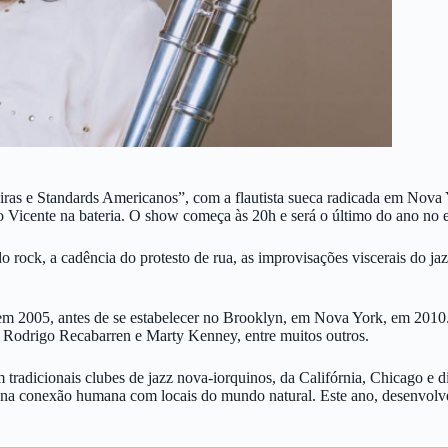
iras e Standards Americanos”, com a flautista sueca radicada em Nova Y
ho Vicente na bateria. O show começa às 20h e será o último do ano no
rock, a cadência do protesto de rua, as improvisações viscerais do jazz
e em 2005, antes de se estabelecer no Brooklyn, em Nova York, em 2010
, Rodrigo Recabarren e Marty Kenney, entre muitos outros.
m tradicionais clubes de jazz nova-iorquinos, da Califórnia, Chicago e 
s na conexão humana com locais do mundo natural. Este ano, desenvolv