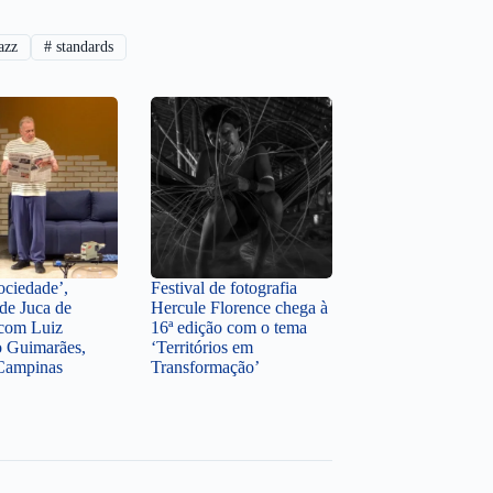
azz
#
standards
ociedade’,
Festival de fotografia
de Juca de
Hercule Florence chega à
 com Luiz
16ª edição com o tema
 Guimarães,
‘Territórios em
Campinas
Transformação’