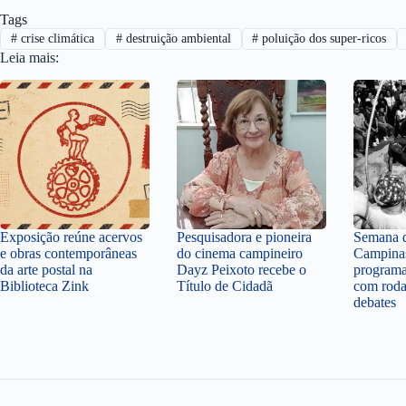
Tags
#
crise climática
#
destruição ambiental
#
poluição dos super-ricos
Leia mais:
Exposição reúne acervos
Pesquisadora e pioneira
Semana d
e obras contemporâneas
do cinema campineiro
Campina
da arte postal na
Dayz Peixoto recebe o
programa
Biblioteca Zink
Título de Cidadã
com roda
debates