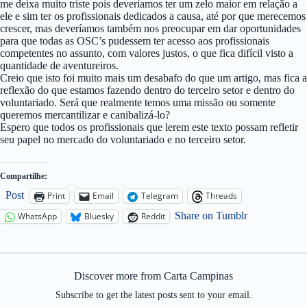
me deixa muito triste pois deveríamos ter um zelo maior em relação a
ele e sim ter os profissionais dedicados a causa, até por que merecemos
crescer, mas deveríamos também nos preocupar em dar oportunidades
para que todas as OSC’s pudessem ter acesso aos profissionais
competentes no assunto, com valores justos, o que fica difícil visto a
quantidade de aventureiros.
Creio que isto foi muito mais um desabafo do que um artigo, mas fica a
reflexão do que estamos fazendo dentro do terceiro setor e dentro do
voluntariado. Será que realmente temos uma missão ou somente
queremos mercantilizar e canibalizá-lo?
Espero que todos os profissionais que lerem este texto possam refletir
seu papel no mercado do voluntariado e no terceiro setor.
Compartilhe:
Post
Print
Email
Telegram
Threads
Share on Tumblr
WhatsApp
Bluesky
Reddit
Discover more from Carta Campinas
Subscribe to get the latest posts sent to your email.
Type your email…