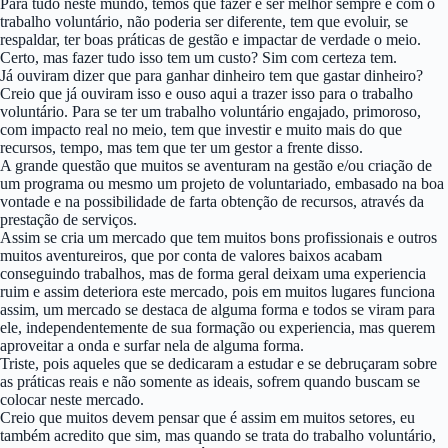
Para tudo neste mundo, temos que fazer e ser melhor sempre e com o
trabalho voluntário, não poderia ser diferente, tem que evoluir, se
respaldar, ter boas práticas de gestão e impactar de verdade o meio.
Certo, mas fazer tudo isso tem um custo? Sim com certeza tem.
Já ouviram dizer que para ganhar dinheiro tem que gastar dinheiro?
Creio que já ouviram isso e ouso aqui a trazer isso para o trabalho
voluntário. Para se ter um trabalho voluntário engajado, primoroso,
com impacto real no meio, tem que investir e muito mais do que
recursos, tempo, mas tem que ter um gestor a frente disso.
A grande questão que muitos se aventuram na gestão e/ou criação de
um programa ou mesmo um projeto de voluntariado, embasado na boa
vontade e na possibilidade de farta obtenção de recursos, através da
prestação de serviços.
Assim se cria um mercado que tem muitos bons profissionais e outros
muitos aventureiros, que por conta de valores baixos acabam
conseguindo trabalhos, mas de forma geral deixam uma experiencia
ruim e assim deteriora este mercado, pois em muitos lugares funciona
assim, um mercado se destaca de alguma forma e todos se viram para
ele, independentemente de sua formação ou experiencia, mas querem
aproveitar a onda e surfar nela de alguma forma.
Triste, pois aqueles que se dedicaram a estudar e se debruçaram sobre
as práticas reais e não somente as ideais, sofrem quando buscam se
colocar neste mercado.
Creio que muitos devem pensar que é assim em muitos setores, eu
também acredito que sim, mas quando se trata do trabalho voluntário,