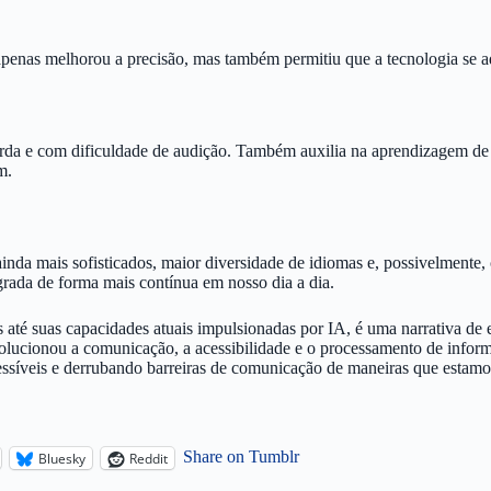
penas melhorou a precisão, mas também permitiu que a tecnologia se adap
urda e com dificuldade de audição. Também auxilia na aprendizagem de
m.
inda mais sofisticados, maior diversidade de idiomas e, possivelmente
egrada de forma mais contínua em nosso dia a dia.
ais até suas capacidades atuais impulsionadas por IA, é uma narrativa 
evolucionou a comunicação, a acessibilidade e o processamento de info
essíveis e derrubando barreiras de comunicação de maneiras que estam
Share on Tumblr
Bluesky
Reddit