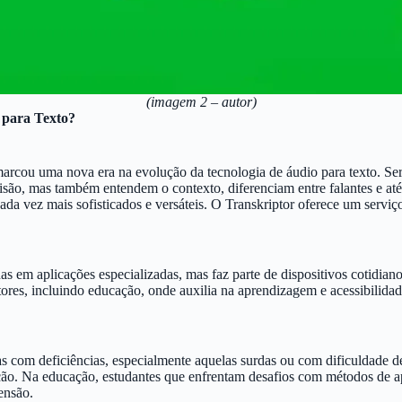
(imagem 2 – autor)
 para Texto?
 marcou uma nova era na evolução da tecnologia de áudio para texto. S
isão, mas também entendem o contexto, diferenciam entre falantes e até
a vez mais sofisticados e versáteis. O Transkriptor oferece um serviço 
as em aplicações especializadas, mas faz parte de dispositivos cotidian
etores, incluindo educação, onde auxilia na aprendizagem e acessibilid
 com deficiências, especialmente aquelas surdas ou com dificuldade de 
ão. Na educação, estudantes que enfrentam desafios com métodos de ap
ensão.