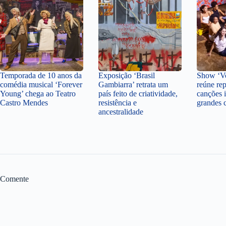
Temporada de 10 anos da
Exposição ‘Brasil
Show ‘Vo
comédia musical ‘Forever
Gambiarra’ retrata um
reúne rep
Young’ chega ao Teatro
país feito de criatividade,
canções i
Castro Mendes
resistência e
grandes 
ancestralidade
Comente