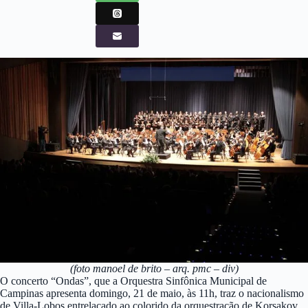
(foto manoel de brito – arq. pmc – div)
O concerto “Ondas”, que a Orquestra Sinfônica Municipal de
Campinas apresenta domingo, 21 de maio, às 11h, traz o nacionalismo
de Villa-Lobos entrelaçado ao colorido da orquestração de Korsakov.