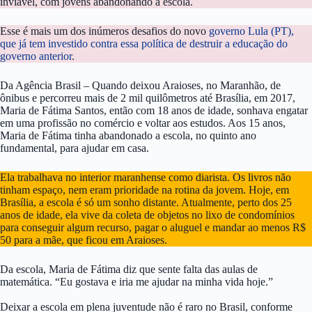
inviável, com jovens abandonando a escola.
Esse é mais um dos inúmeros desafios do novo
governo Lula (PT),
que já tem investido contra essa política de destruir a educação do
governo anterior
.
Da Agência Brasil – Quando deixou Araioses, no Maranhão, de
ônibus e percorreu mais de 2 mil quilômetros até Brasília, em 2017,
Maria de Fátima Santos, então com 18 anos de idade, sonhava engatar
em uma profissão no comércio e voltar aos estudos. Aos 15 anos,
Maria de Fátima tinha abandonado a escola, no quinto ano
fundamental, para ajudar em casa.
Ela trabalhava no interior maranhense como diarista. Os livros não
tinham espaço, nem eram prioridade na rotina da jovem. Hoje, em
Brasília, a escola é só um sonho distante. Atualmente, perto dos 25
anos de idade, ela vive da coleta de objetos no lixo de condomínios
para conseguir algum recurso, pagar o aluguel e mandar ao menos R$
50 para a mãe, que ficou em Araioses.
Da escola, Maria de Fátima diz que sente falta das aulas de
matemática. “Eu gostava e iria me ajudar na minha vida hoje.”
Deixar a escola em plena juventude não é raro no Brasil, conforme