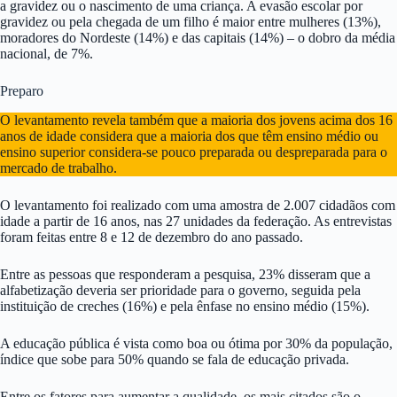
a gravidez ou o nascimento de uma criança. A evasão escolar por
gravidez ou pela chegada de um filho é maior entre mulheres (13%),
moradores do Nordeste (14%) e das capitais (14%) – o dobro da média
nacional, de 7%.
Preparo
O levantamento revela também que a maioria dos jovens acima dos 16
anos de idade considera que a maioria dos que têm ensino médio ou
ensino superior considera-se pouco preparada ou despreparada para o
mercado de trabalho.
O levantamento foi realizado com uma amostra de 2.007 cidadãos com
idade a partir de 16 anos, nas 27 unidades da federação. As entrevistas
foram feitas entre 8 e 12 de dezembro do ano passado.
Entre as pessoas que responderam a pesquisa, 23% disseram que a
alfabetização deveria ser prioridade para o governo, seguida pela
instituição de creches (16%) e pela ênfase no ensino médio (15%).
A educação pública é vista como boa ou ótima por 30% da população,
índice que sobe para 50% quando se fala de educação privada.
Entre os fatores para aumentar a qualidade, os mais citados são o