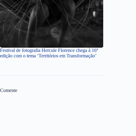
Festival de fotografia Hercule Florence chega à 16ª
edição com o tema ‘Territórios em Transformação’
Comente