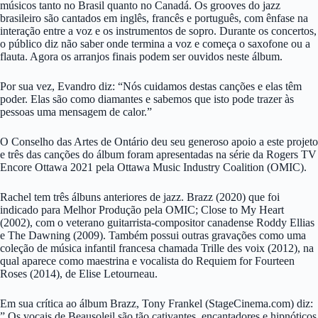
músicos tanto no Brasil quanto no Canadá. Os grooves do jazz
brasileiro são cantados em inglês, francês e português, com ênfase na
interação entre a voz e os instrumentos de sopro. Durante os concertos,
o público diz não saber onde termina a voz e começa o saxofone ou a
flauta. Agora os arranjos finais podem ser ouvidos neste álbum.
Por sua vez, Evandro diz: “Nós cuidamos destas canções e elas têm
poder. Elas são como diamantes e sabemos que isto pode trazer às
pessoas uma mensagem de calor.”
O Conselho das Artes de Ontário deu seu generoso apoio a este projeto
e três das canções do álbum foram apresentadas na série da Rogers TV
Encore Ottawa 2021 pela Ottawa Music Industry Coalition (OMIC).
Rachel tem três álbuns anteriores de jazz. Brazz (2020) que foi
indicado para Melhor Produção pela OMIC; Close to My Heart
(2002), com o veterano guitarrista-compositor canadense Roddy Ellias
e The Dawning (2009). Também possui outras gravações como uma
coleção de música infantil francesa chamada Trille des voix (2012), na
qual aparece como maestrina e vocalista do Requiem for Fourteen
Roses (2014), de Elise Letourneau.
Em sua crítica ao álbum Brazz, Tony Frankel (StageCinema.com) diz:
” Os vocais de Beausoleil são tão cativantes, encantadores e hipnóticos