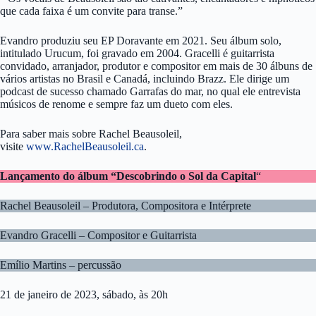
que cada faixa é um convite para transe.”
Evandro produziu seu EP Doravante em 2021. Seu álbum solo,
intitulado Urucum, foi gravado em 2004. Gracelli é guitarrista
convidado, arranjador, produtor e compositor em mais de 30 álbuns de
vários artistas no Brasil e Canadá, incluindo Brazz. Ele dirige um
podcast de sucesso chamado Garrafas do mar, no qual ele entrevista
músicos de renome e sempre faz um dueto com eles.
Para saber mais sobre Rachel Beausoleil,
visite
www.RachelBeausoleil.ca
.
Lançamento do álbum “Descobrindo o Sol da Capital
“
Rachel Beausoleil – Produtora, Compositora e Intérprete
Evandro Gracelli – Compositor e Guitarrista
Emílio Martins – percussão
21 de janeiro de 2023, sábado, às 20h