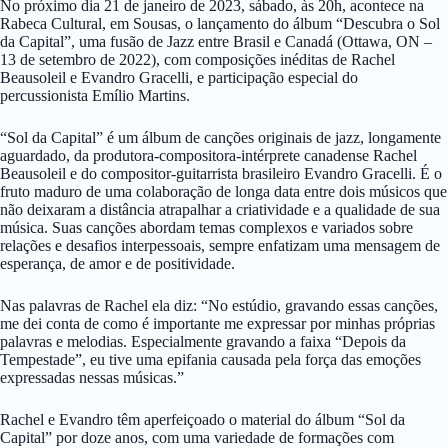
No próximo dia 21 de janeiro de 2023, sábado, às 20h, acontece na
Rabeca Cultural, em Sousas, o lançamento do álbum “Descubra o Sol
da Capital”, uma fusão de Jazz entre Brasil e Canadá (Ottawa, ON –
13 de setembro de 2022), com composições inéditas de Rachel
Beausoleil e Evandro Gracelli, e participação especial do
percussionista Emílio Martins.
“Sol da Capital” é um álbum de canções originais de jazz, longamente
aguardado, da produtora-compositora-intérprete canadense Rachel
Beausoleil e do compositor-guitarrista brasileiro Evandro Gracelli. É o
fruto maduro de uma colaboração de longa data entre dois músicos que
não deixaram a distância atrapalhar a criatividade e a qualidade de sua
música. Suas canções abordam temas complexos e variados sobre
relações e desafios interpessoais, sempre enfatizam uma mensagem de
esperança, de amor e de positividade.
Nas palavras de Rachel ela diz: “No estúdio, gravando essas canções,
me dei conta de como é importante me expressar por minhas próprias
palavras e melodias. Especialmente gravando a faixa “Depois da
Tempestade”, eu tive uma epifania causada pela força das emoções
expressadas nessas músicas.”
Rachel e Evandro têm aperfeiçoado o material do álbum “Sol da
Capital” por doze anos, com uma variedade de formações com