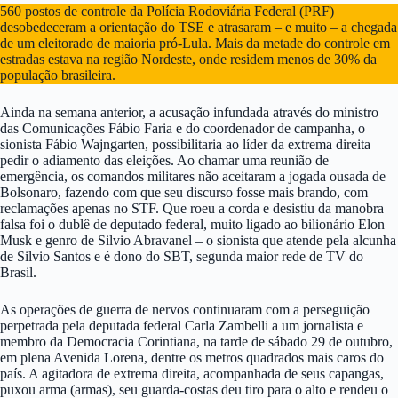
560 postos de controle da Polícia Rodoviária Federal (PRF)
desobedeceram a orientação do TSE e atrasaram – e muito – a chegada
de um eleitorado de maioria pró-Lula. Mais da metade do controle em
estradas estava na região Nordeste, onde residem menos de 30% da
população brasileira.
Ainda na semana anterior, a acusação infundada através do ministro
das Comunicações Fábio Faria e do coordenador de campanha, o
sionista Fábio Wajngarten, possibilitaria ao líder da extrema direita
pedir o adiamento das eleições. Ao chamar uma reunião de
emergência, os comandos militares não aceitaram a jogada ousada de
Bolsonaro, fazendo com que seu discurso fosse mais brando, com
reclamações apenas no STF. Que roeu a corda e desistiu da manobra
falsa foi o dublê de deputado federal, muito ligado ao bilionário Elon
Musk e genro de Silvio Abravanel – o sionista que atende pela alcunha
de Silvio Santos e é dono do SBT, segunda maior rede de TV do
Brasil.
As operações de guerra de nervos continuaram com a perseguição
perpetrada pela deputada federal Carla Zambelli a um jornalista e
membro da Democracia Corintiana, na tarde de sábado 29 de outubro,
em plena Avenida Lorena, dentre os metros quadrados mais caros do
país. A agitadora de extrema direita, acompanhada de seus capangas,
puxou arma (armas), seu guarda-costas deu tiro para o alto e rendeu o