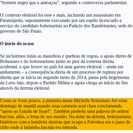
“homem negro que a ameaçou”, segundo a controversa parlamentar.
O contexto eleitoral foi esse e mais, incluindo um assassinato em
Paraisópolis, supostamente executado por um espião licenciado a
serviço do candidato bolsonarista ao Palácio dos Bandeirantes, sede do
governo de São Paulo.
O início do ocaso
Se incluirmos todas as manobras e quebras de regras, o apoio direto de
Bolsonaro e do bolsonarismo junto ao pior da extrema direita
ocidental, o que houve no país foi uma guerra eleitoral – ainda em
andamento – a consequência direta de um processo de ruptura por
direita que se inicia no segundo turno de 2014, passa pela hegemonia
da Lava Jato, depois o Partido Militar e agora chega ao início do fim
através da derrota eleitoral.
Como se fosse pouco, a primeira dama Michelle Bolsonaro foi votar
domingo de manhã usando uma camiseta azul clara conclamando
“apoio ao Estado de Israel”. Também proferiu uma palavra de ordem
fascista, aliás, o lema de seu marido. Na noite da derrota, bolsonaristas
histéricos com a bandeira sionista que ocupa a Palestina era o pano de
chão onde a ladainha fascista era entoada.