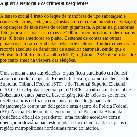
A guerra eleitoral e os crimes subsequentes
A tensão social é fruto do leque de manobras de tipo sabotagem e
crimes eleitorais, tentações golpistas (como a de adiamento da votação)
e operações de fake news de ordem gigantesca. Apenas na plataforma
Telegram seis canais com mais de 500 mil membros foram derrubados
nas 48 horas anteriores ao pleito. Centenas de contas em outras
plataformas foram derrubadas pela corte eleitoral. Também tivemos um
recorde absoluto de denúncias de assédios patronais, sendo que o
Ministério Público do Trabalho (MPT) registrou a 2333 denúncias, dez
por cento antes na véspera das eleições.
Uma semana antes das eleições, o país ficou paralisado em frenesi
acompanhando o papel de Roberto Jefferson, atraindo a atenção do
Supremo Tribunal Federal (STF) e do Tribunal Superior Eleitoral
(TSE). O ex-deputado federal pelo PTB/RJ, aliado incondicional de
Bolsonaro e antes parte da base oligárquica de todos os governos,
recebeu a tiros de fuzil e com lançamentos de granadas de
fragmentação contra um delegado e uma agente da Polícia Federal
(PF). No dia 19 de outubro, em reunião no Palácio da Alvorada
(residência oficial do presidente), uma reunião acordava com a
operação rodoviária para estrangular o fluxo que iria das capitais e
regiões metropolitanas nordestinas rumo ao interior.