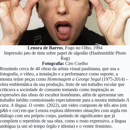
Lenora de Barros
, Fogo no Olho, 1994
Impressão jato de tinta sobre papel de algodão (Haahnmühle Photo
Rag)
Fotografia:
Ciro Coelho
Reunindo cerca de 40 obras da artista visual paulistana, que usa a
fotografia, o vídeo, a instalação e a performance como suporte, a
mostra reúne peças como
Homenagem a George Segal
(1975-2014) –
obra emblemática da sua produção, fruto de um trabalho escolar que
criticava a sociedade de consumo tomando como inspiração as
expressões das obras do escultor homônimo, além de apresentar um
trabalho inédito comissionado especialmente para a mostra intitulado
A
cara. A língua. O ventre.
(2022), um video composto de três atos (em
p&b e cor) em que Lenora explora diferentes situações com argila em
diálogo com seu próprio corpo, partindo de significantes que já
compõem o repertório de sua obra, como o rosto expressivo, a língua
ambígua (a um só tempo órgão e idioma) e o ventre feminino.