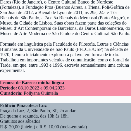
Daros (Rio de Janeiro), o Centro Cultural Banco do Nordeste
(Fortaleza), a Fundação Proa (Buenos Aires), a Trienal Poli/Gráfica de
San Juan de 2012, a Bienal de Lyon de 2011, as 29a, 24a e 17a
Bienais de São Paulo, a 7a e 5a Bienais do Mercosul (Porto Alegre), o
Museu da Cidade de Lisboa. Suas obras fazem parte das coleções do
Museu d’Art Contemporani de Barcelona, da Daros Latinoamerica, do
Museu de Arte Moderna de São Paulo e do Centro Cultural São Paulo.
Formada em linguística pela Faculdade de Filosofia, Letras e Ciências
Humanas da Universidade de São Paulo (FFLCH/USP) na década de
1970, Lenora inicialmente explorou a palavra em forma de texto.
Trabalhou em importantes veículos de comunicação, como o Jornal da
Tarde, em que, entre 1993 e 1996, escrevia semanalmente uma coluna
experimental.
Lenora de Barros: minha língua
Período:
08.10.2022 a 09.04.2023
Curadoria:
Pollyana Quintella
Edifício Pinacoteca Luz
Praça da Luz, 2, São Paulo, SP, 2o andar
De quarta a segunda, das 10h às 18h.
Gratuitos aos sábados
R＄ 20,00 (inteira) e R＄ 10,00 (meia-entrada)