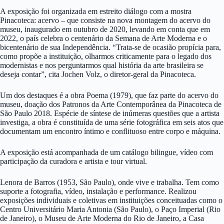
A exposição foi organizada em estreito diálogo com a mostra
Pinacoteca: acervo – que consiste na nova montagem do acervo do
museu, inaugurado em outubro de 2020, levando em conta que em
2022, o país celebra o centenário da Semana de Arte Moderna e o
bicentenário de sua Independência. “Trata-se de ocasião propícia para,
como propõe a instituição, olharmos criticamente para o legado dos
modernistas e nos perguntarmos qual história da arte brasileira se
deseja contar”, cita Jochen Volz, o diretor-geral da Pinacoteca.
Um dos destaques é a obra Poema (1979), que faz parte do acervo do
museu, doação dos Patronos da Arte Contemporânea da Pinacoteca de
São Paulo 2018. Espécie de síntese de inúmeras questões que a artista
investiga, a obra é constituída de uma série fotográfica em seis atos que
documentam um encontro íntimo e conflituoso entre corpo e máquina.
A exposição está acompanhada de um catálogo bilingue, vídeo com
participação da curadora e artista e tour virtual.
Lenora de Barros (1953, São Paulo), onde vive e trabalha. Tem como
suporte a fotografia, vídeo, instalação e performance. Realizou
exposições individuais e coletivas em instituições conceituadas como o
Centro Universitário Maria Antonia (São Paulo), o Paço Imperial (Rio
de Janeiro), o Museu de Arte Moderna do Rio de Janeiro, a Casa