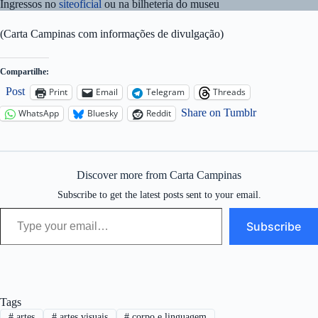
Ingressos no
siteoficial
ou na bilheteria do museu
(Carta Campinas com informações de divulgação)
Compartilhe:
Post
Print
Email
Telegram
Threads
Share on Tumblr
WhatsApp
Bluesky
Reddit
Discover more from Carta Campinas
Subscribe to get the latest posts sent to your email.
Type your email…
Subscribe
Tags
#
artes
#
artes visuais
#
corpo e linguagem