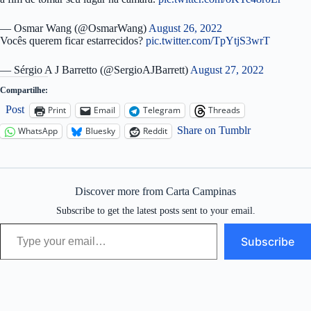
— Osmar Wang (@OsmarWang)
August 26, 2022
Vocês querem ficar estarrecidos?
pic.twitter.com/TpYtjS3wrT
— Sérgio A J Barretto (@SergioAJBarrett)
August 27, 2022
Compartilhe:
Post
Print
Email
Telegram
Threads
Share on Tumblr
WhatsApp
Bluesky
Reddit
Discover more from Carta Campinas
Subscribe to get the latest posts sent to your email.
Type your email…
Subscribe