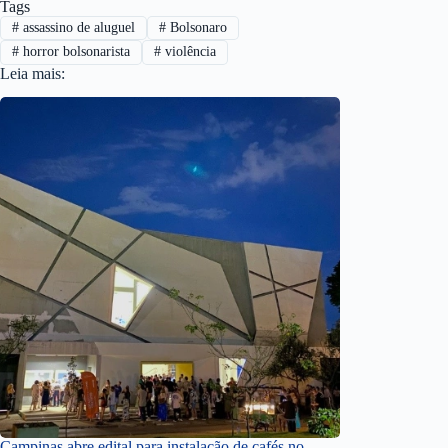
Tags
#
assassino de aluguel
#
Bolsonaro
#
horror bolsonarista
#
violência
Leia mais:
Campinas abre edital para instalação de cafés no