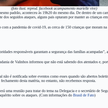
(foto ilust. reprod. facebook acampamento marielle vive)
mesmo padrão, aconteceu às 19h20 do mesmo dia. De dentro de um carr
e dos seguidos ataques, alguns pais optaram por manter as crianças em
ção com a pandemia de covid-19, as cerca de 150 crianças que moram na
oridades responsáveis garantam a segurança das famílias acampadas”, 
dadania de Valinhos informou que não está sabendo dos atentados e, po
l não é notificada sobre eventos como esses quando são abertos boletin
o fechamento desta matéria, no entanto, não recebemos resposta.
verá uma reunião para tratar do tema na Delegacia e o secretário de S
nquérito sobre os ataques. (Com informações do
Brasil de Fato
)