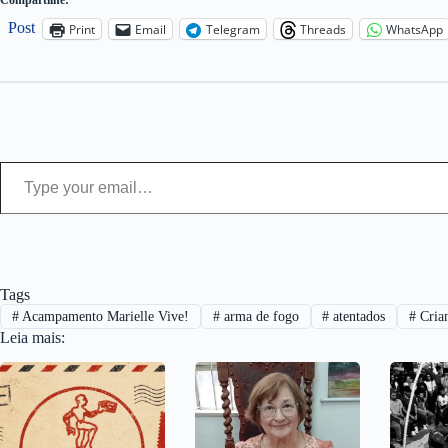
Compartilhe:
Post
Print
Email
Telegram
Threads
WhatsApp
Type your email…
Tags
#
Acampamento Marielle Vive!
#
arma de fogo
#
atentados
#
Cria
Leia mais: