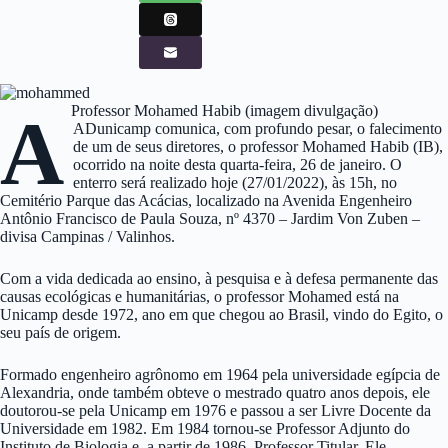
Professor Mohamed Habib (imagem divulgação)
A
ADunicamp comunica, com profundo pesar, o falecimento
de um de seus diretores, o professor Mohamed Habib (IB),
ocorrido na noite desta quarta-feira, 26 de janeiro. O
enterro será realizado hoje (27/01/2022), às 15h, no
Cemitério Parque das Acácias, localizado na Avenida Engenheiro
Antônio Francisco de Paula Souza, nº 4370 – Jardim Von Zuben –
divisa Campinas / Valinhos.
Com a vida dedicada ao ensino, à pesquisa e à defesa permanente das
causas ecológicas e humanitárias, o professor Mohamed está na
Unicamp desde 1972, ano em que chegou ao Brasil, vindo do Egito, o
seu país de origem.
Formado engenheiro agrônomo em 1964 pela universidade egípcia de
Alexandria, onde também obteve o mestrado quatro anos depois, ele
doutorou-se pela Unicamp em 1976 e passou a ser Livre Docente da
Universidade em 1982. Em 1984 tornou-se Professor Adjunto do
Instituto de Biologia e, a partir de 1986, Professor Titular. Ele