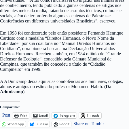
Universidade. “[Atuo como] incansável divulgador nas minhas áreas
de conhecimento, tendo publicado algumas centenas de artigos nos
diferentes meios da mídia, tratando de assuntos técnicos, culturais e
sociais, além de ter proferido algumas centenas de Palestras e
Conferências em diferentes universidades Brasileiras”, escreveu.
Em 1998 foi condecorado pelo então presidente Fernando Henrique
Cardoso com a medalha “Direitos Humanos, o Novo Nome da
Liberdade” por sua coautoria no “Manual Direitos Humanos no
Cotidiano”, obra pioneira baseada na Declaração Universal dos
Direitos Humanos. Recebeu também, em 1984 o título de “Grande
Defensor da Ecologia”, concedido pela Câmara Municipal de
Campinas, que também lhe concedeu o título de “Cidadão
Campineiro” em 1999.
A ADunicamp deixa aqui suas condolências aos familiares, colegas,
alunos e amigos do estimado professor Mohamed Habib.
(Da
Adunicamp
)
Compartilhe:
Post
Print
Email
Telegram
Threads
Share on Tumblr
WhatsApp
Bluesky
Reddit