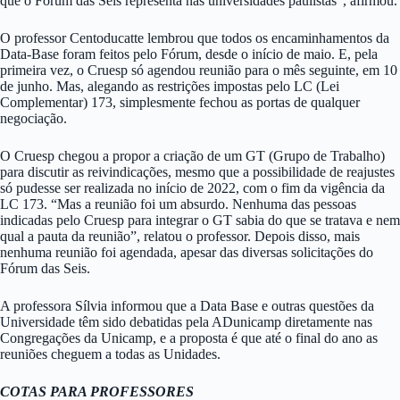
que o Fórum das Seis representa nas universidades paulistas”, afirmou.
O professor Centoducatte lembrou que todos os encaminhamentos da
Data-Base foram feitos pelo Fórum, desde o início de maio. E, pela
primeira vez, o Cruesp só agendou reunião para o mês seguinte, em 10
de junho. Mas, alegando as restrições impostas pelo LC (Lei
Complementar) 173, simplesmente fechou as portas de qualquer
negociação.
O Cruesp chegou a propor a criação de um GT (Grupo de Trabalho)
para discutir as reivindicações, mesmo que a possibilidade de reajustes
só pudesse ser realizada no início de 2022, com o fim da vigência da
LC 173. “Mas a reunião foi um absurdo. Nenhuma das pessoas
indicadas pelo Cruesp para integrar o GT sabia do que se tratava e nem
qual a pauta da reunião”, relatou o professor. Depois disso, mais
nenhuma reunião foi agendada, apesar das diversas solicitações do
Fórum das Seis.
A professora Sílvia informou que a Data Base e outras questões da
Universidade têm sido debatidas pela ADunicamp diretamente nas
Congregações da Unicamp, e a proposta é que até o final do ano as
reuniões cheguem a todas as Unidades.
COTAS PARA PROFESSORES