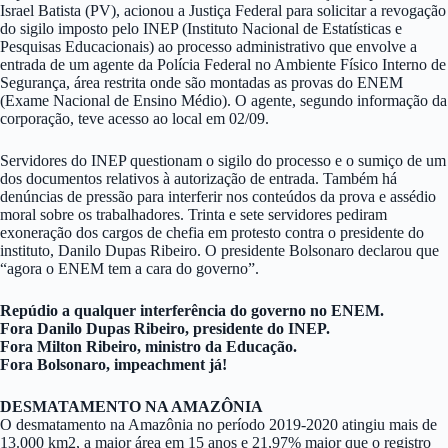
Israel Batista (PV), acionou a Justiça Federal para solicitar a revogação
do sigilo imposto pelo INEP (Instituto Nacional de Estatísticas e
Pesquisas Educacionais) ao processo administrativo que envolve a
entrada de um agente da Polícia Federal no Ambiente Físico Interno de
Segurança, área restrita onde são montadas as provas do ENEM
(Exame Nacional de Ensino Médio). O agente, segundo informação da
corporação, teve acesso ao local em 02/09.
Servidores do INEP questionam o sigilo do processo e o sumiço de um
dos documentos relativos à autorização de entrada. Também há
denúncias de pressão para interferir nos conteúdos da prova e assédio
moral sobre os trabalhadores. Trinta e sete servidores pediram
exoneração dos cargos de chefia em protesto contra o presidente do
instituto, Danilo Dupas Ribeiro. O presidente Bolsonaro declarou que
“agora o ENEM tem a cara do governo”.
Repúdio a qualquer interferência do governo no ENEM.
Fora Danilo Dupas Ribeiro, presidente do INEP.
Fora Milton Ribeiro, ministro da Educação.
Fora Bolsonaro, impeachment já!
DESMATAMENTO NA AMAZÔNIA
O desmatamento na Amazônia no período 2019-2020 atingiu mais de
13.000 km2, a maior área em 15 anos e 21,97% maior que o registro