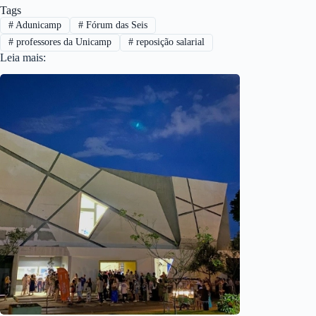
Tags
#
Adunicamp
#
Fórum das Seis
#
professores da Unicamp
#
reposição salarial
Leia mais: