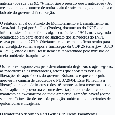
anterior (por sua vez 9,5 % maior que o registro que o antecedeu). Ao
mesmo tempo, o número de multas caiu drasticamente, o que indica o
boicote do governo à fiscalização.
O relatório anual do Projeto de Monitoramento e Desmatamento na
Amazônia Legal por Satélite (Prodes), documento do INPE que
informa estes números foi divulgado na 5a feira 19/11, mas, segundo
denunciado em carta aberta do sindicato dos servidores do INPE
estava pronto em 27/10. Obviamente o documento ficou oculto para
ser divulgado somente após a finalização da COP 26 (Glasgow, 31/10
a 12/11), onde o Brasil foi tristemente representado pelo ministro de
meio ambiente, Joaquim Leite.
Os maiores responsáveis pelo desmatamento ilegal são o agronegócio,
as madeireiras e as mineradoras, setores que apoiaram todas as
liberações de agrotóxicos do governo Bolsonaro e que conseguiram
aprovar na câmara de deputados o PL 3729/04. Esse PL facilita a
liberação de obras de interesse dos três setores acima mencionados e,
se for aplicado, provocará enorme devastação, como denunciado em
manifesto de ex-ministros do meio ambiente. Também haverá (como
sempre há) invasão de áreas de proteção ambiental e de territórios de
quilombolas e indígenas.
O relator foi o deputado Neri Geller (PP, Frente Parlamentar