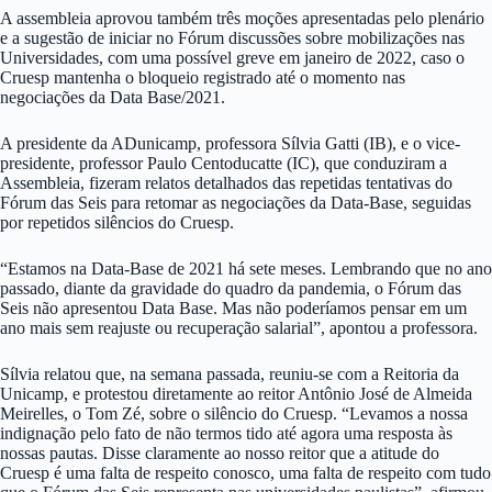
A assembleia aprovou também três moções apresentadas pelo plenário
e a sugestão de iniciar no Fórum discussões sobre mobilizações nas
Universidades, com uma possível greve em janeiro de 2022, caso o
Cruesp mantenha o bloqueio registrado até o momento nas
negociações da Data Base/2021.
A presidente da ADunicamp, professora Sílvia Gatti (IB), e o vice-
presidente, professor Paulo Centoducatte (IC), que conduziram a
Assembleia, fizeram relatos detalhados das repetidas tentativas do
Fórum das Seis para retomar as negociações da Data-Base, seguidas
por repetidos silêncios do Cruesp.
“Estamos na Data-Base de 2021 há sete meses. Lembrando que no ano
passado, diante da gravidade do quadro da pandemia, o Fórum das
Seis não apresentou Data Base. Mas não poderíamos pensar em um
ano mais sem reajuste ou recuperação salarial”, apontou a professora.
Sílvia relatou que, na semana passada, reuniu-se com a Reitoria da
Unicamp, e protestou diretamente ao reitor Antônio José de Almeida
Meirelles, o Tom Zé, sobre o silêncio do Cruesp. “Levamos a nossa
indignação pelo fato de não termos tido até agora uma resposta às
nossas pautas. Disse claramente ao nosso reitor que a atitude do
Cruesp é uma falta de respeito conosco, uma falta de respeito com tudo