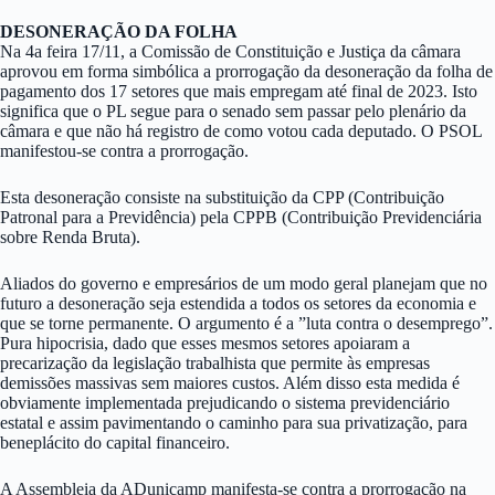
DESONERAÇÃO DA FOLHA
Na 4a feira 17/11, a Comissão de Constituição e Justiça da câmara
aprovou em forma simbólica a prorrogação da desoneração da folha de
pagamento dos 17 setores que mais empregam até final de 2023. Isto
significa que o PL segue para o senado sem passar pelo plenário da
câmara e que não há registro de como votou cada deputado. O PSOL
manifestou-se contra a prorrogação.
Esta desoneração consiste na substituição da CPP (Contribuição
Patronal para a Previdência) pela CPPB (Contribuição Previdenciária
sobre Renda Bruta).
Aliados do governo e empresários de um modo geral planejam que no
futuro a desoneração seja estendida a todos os setores da economia e
que se torne permanente. O argumento é a ”luta contra o desemprego”.
Pura hipocrisia, dado que esses mesmos setores apoiaram a
precarização da legislação trabalhista que permite às empresas
demissões massivas sem maiores custos. Além disso esta medida é
obviamente implementada prejudicando o sistema previdenciário
estatal e assim pavimentando o caminho para sua privatização, para
beneplácito do capital financeiro.
A Assembleia da ADunicamp manifesta-se contra a prorrogação na