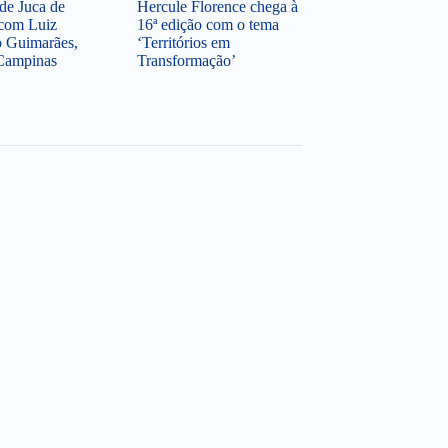
de Juca de
Hercule Florence chega à
 com Luiz
16ª edição com o tema
 Guimarães,
‘Territórios em
Campinas
Transformação’