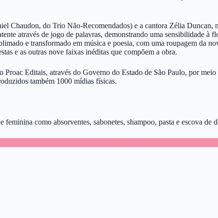
niel Chaudon, do Trio Não-Recomendados) e a cantora Zélia Duncan, n
ente através de jogo de palavras, demonstrando uma sensibilidade à flo
 sublimado e transformado em música e poesia, com uma roupagem da n
stas e as outras nove faixas inéditas que compõem a obra.
Proac Editais, através do Governo do Estado de São Paulo, por meio d
 produzidos também 1000 mídias físicas.
 feminina como absorventes, sabonetes, shampoo, pasta e escova de den