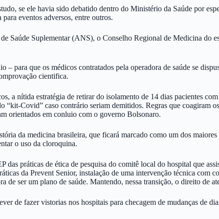
udo, se ele havia sido debatido dentro do Ministério da Saúde por esp
 para eventos adversos, entre outros.
nal de Saúde Suplementar (ANS), o Conselho Regional de Medicina do e
o – para que os médicos contratados pela operadora de saúde se dispus
omprovação cientifica.
icos, a nítida estratégia de retirar do isolamento de 14 dias pacientes
 do “kit-Covid” caso contrário seriam demitidos. Regras que coagiram o
ram orientados em conluio com o governo Bolsonaro.
istória da medicina brasileira, que ficará marcado como um dos maiore
ntar o uso da cloroquina.
das práticas de ética de pesquisa do comitê local do hospital que ass
áticas da Prevent Senior, instalação de uma intervenção técnica com co
a de ser um plano de saúde. Mantendo, nessa transição, o direito de at
ever de fazer vistorias nos hospitais para checagem de mudanças de diag