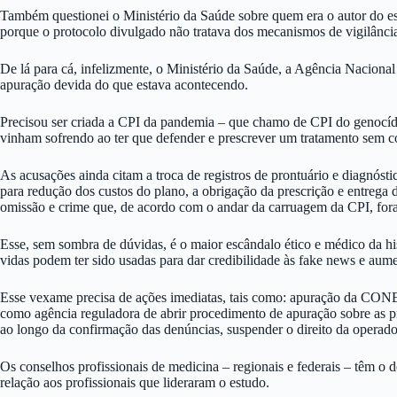
Também questionei o Ministério da Saúde sobre quem era o autor do est
porque o protocolo divulgado não tratava dos mecanismos de vigilância
De lá para cá, infelizmente, o Ministério da Saúde, a Agência Nacio
apuração devida do que estava acontecendo.
Precisou ser criada a CPI da pandemia – que chamo de CPI do genocídi
vinham sofrendo ao ter que defender e prescrever um tratamento sem c
As acusações ainda citam a troca de registros de prontuário e diagnóst
para redução dos custos do plano, a obrigação da prescrição e entrega
omissão e crime que, de acordo com o andar da carruagem da CPI, fo
Esse, sem sombra de dúvidas, é o maior escândalo ético e médico da h
vidas podem ter sido usadas para dar credibilidade às fake news e aume
Esse vexame precisa de ações imediatas, tais como: apuração da CONEP 
como agência reguladora de abrir procedimento de apuração sobre as pr
ao longo da confirmação das denúncias, suspender o direito da operador
Os conselhos profissionais de medicina – regionais e federais – têm o d
relação aos profissionais que lideraram o estudo.