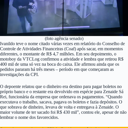
(foto agência senado)
Ivanildo teve o nome citado várias vezes em relatório do Conselho de
Controle de Atividades Financeiras (Coaf) após sacar, em momentos
diferentes, o montante de R$ 4,7 milhões. Em seu depoimento, o
motoboy da VTCLog confirmou a atividade e lembra que retirou R$
400 mil de uma só vez na boca do caixa. Ele afirmou ainda que os
pedidos pararam há três meses – período em que começaram as
investigações da CPI.
O depoente relatou que o dinheiro era destino para pagar boletos no
próprio banco e o restante era devolvido em espécie para Zenaide Sá
Rei, funcionária da empresa que ordenava os pagamentos. “Quando
executava o trabalho, sacava, pagava os boletos e fazia depósitos. O
que sobrava de dinheiro, levava de volta e entregava à Zenaide. O
maior volume de ter sacado foi R$ 430 mil”, contou ele, apesar de não
lembrar o nome dos favorecidos.