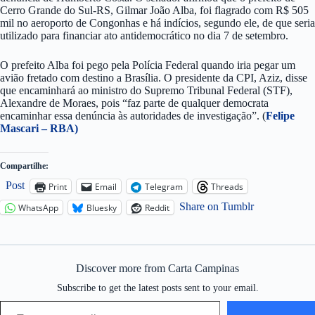
Cerro Grande do Sul-RS, Gilmar João Alba, foi flagrado com R$ 505
mil no aeroporto de Congonhas e há indícios, segundo ele, de que seria
utilizado para financiar ato antidemocrático no dia 7 de setembro.
O prefeito Alba foi pego pela Polícia Federal quando iria pegar um
avião fretado com destino a Brasília. O presidente da CPI, Aziz, disse
que encaminhará ao ministro do Supremo Tribunal Federal (STF),
Alexandre de Moraes, pois “faz parte de qualquer democrata
encaminhar essa denúncia às autoridades de investigação”. (
Felipe
Mascari – RBA)
Compartilhe:
Post
Print
Email
Telegram
Threads
Share on Tumblr
WhatsApp
Bluesky
Reddit
Discover more from Carta Campinas
Subscribe to get the latest posts sent to your email.
Type your email…