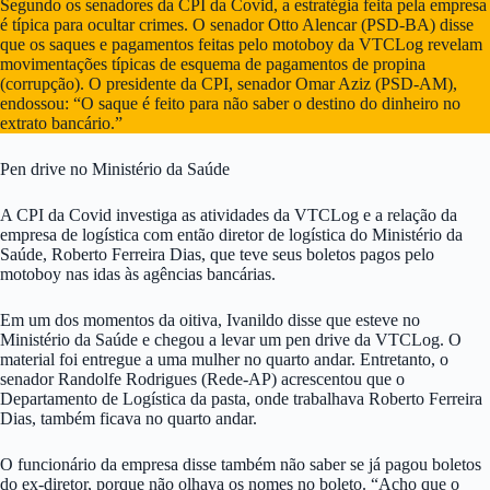
Segundo os senadores da CPI da Covid, a estratégia feita pela empresa
é típica para ocultar crimes. O senador Otto Alencar (PSD-BA) disse
que os saques e pagamentos feitas pelo motoboy da VTCLog revelam
movimentações típicas de esquema de pagamentos de propina
(corrupção). O presidente da CPI, senador Omar Aziz (PSD-AM),
endossou: “O saque é feito para não saber o destino do dinheiro no
extrato bancário.”
Pen drive no Ministério da Saúde
A CPI da Covid investiga as atividades da VTCLog e a relação da
empresa de logística com então diretor de logística do Ministério da
Saúde, Roberto Ferreira Dias, que teve seus boletos pagos pelo
motoboy nas idas às agências bancárias.
Em um dos momentos da oitiva, Ivanildo disse que esteve no
Ministério da Saúde e chegou a levar um pen drive da VTCLog. O
material foi entregue a uma mulher no quarto andar. Entretanto, o
senador Randolfe Rodrigues (Rede-AP) acrescentou que o
Departamento de Logística da pasta, onde trabalhava Roberto Ferreira
Dias, também ficava no quarto andar.
O funcionário da empresa disse também não saber se já pagou boletos
do ex-diretor, porque não olhava os nomes no boleto. “Acho que o