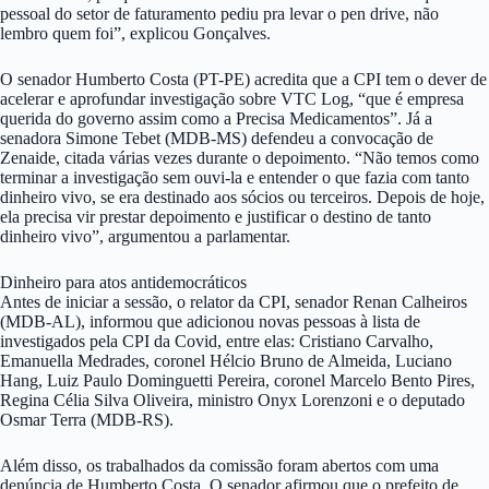
pessoal do setor de faturamento pediu pra levar o pen drive, não
lembro quem foi”, explicou Gonçalves.
O senador Humberto Costa (PT-PE) acredita que a CPI tem o dever de
acelerar e aprofundar investigação sobre VTC Log, “que é empresa
querida do governo assim como a Precisa Medicamentos”. Já a
senadora Simone Tebet (MDB-MS) defendeu a convocação de
Zenaide, citada várias vezes durante o depoimento. “Não temos como
terminar a investigação sem ouvi-la e entender o que fazia com tanto
dinheiro vivo, se era destinado aos sócios ou terceiros. Depois de hoje,
ela precisa vir prestar depoimento e justificar o destino de tanto
dinheiro vivo”, argumentou a parlamentar.
Dinheiro para atos antidemocráticos
Antes de iniciar a sessão, o relator da CPI, senador Renan Calheiros
(MDB-AL), informou que adicionou novas pessoas à lista de
investigados pela CPI da Covid, entre elas: Cristiano Carvalho,
Emanuella Medrades, coronel Hélcio Bruno de Almeida, Luciano
Hang, Luiz Paulo Dominguetti Pereira, coronel Marcelo Bento Pires,
Regina Célia Silva Oliveira, ministro Onyx Lorenzoni e o deputado
Osmar Terra (MDB-RS).
Além disso, os trabalhados da comissão foram abertos com uma
denúncia de Humberto Costa. O senador afirmou que o prefeito de