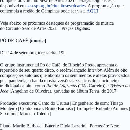
completa do Circuito Sesc de Artes 2021 – Praças Digitais está
disponível em
sescsp.org.br/circuitosescdeartes
. A programação que
contempla a região de Campinas pode ser vista
AQUI
.
Veja abaixo os próximos destaques da programação de música
do Circuito Sesc de Artes 2021 – Praças Digitais:
PÓ DE CAFÉ [música]
Dia 14 de setembro, terça-feira, 19h
O grupo instrumental Pó de Café, de Ribeirão Preto, apresenta o
repertório de seu quarto disco, o recém-lançado
Interior
. Além de oito
composições autorais que abordam os sentimentos e afetos provocados
pela pandemia, a banda mostra versões jazzísticas do cancioneiro
tradicional caipira, como
Rio de Lágrimas
(Tião Carreiro) e
Tristeza do
Jeca
(Angelino de Oliveira), gravadas no álbum
Terra
, de 2017.
Produção executiva: Canto do Urutau | Engenheiro de som: Thiago
Monteiro | Contrabaixo: Bruno Barbosa | Trompete: Rubinho Antunes |
Saxofone: Marcelo Toledo |
Piano: Murilo Barbosa | Bateria: Duda Lazarini | Percussão: Neto