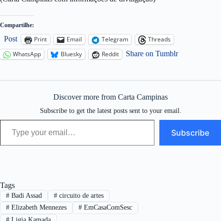
Compartilhe:
Post
Print
Email
Telegram
Threads
Share on Tumblr
WhatsApp
Bluesky
Reddit
Discover more from Carta Campinas
Subscribe to get the latest posts sent to your email.
Type your email…
Subscribe
Tags
#
Badi Assad
#
circuito de artes
#
Elizabeth Mennezes
#
EmCasaComSesc
#
Ligia Kamada