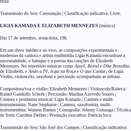
Braz.
Transmissão do Sesc Consolação | Classificação indicativa: Livre.
LIGIA KAMADA E ELIZABETH MENNEZES
[música]
Dia 17 de setembro, sexta-feira, 19h
Em um show inédito e ao vivo, as composições experimentais e
modernas da cantora e artista multimídia Ligia Kamada encontram a
ancestralidade, o batuque e a poesia das canções de Elizabeth
Mennezes. No repertório músicas como
Ajayô
,
Beiral
e
Dita Benedita
,
de Elizabeth, e
Ando a Pé
, Aqui na Roça e
O que Cantar
, de Ligia.
Violão, violoncelo, saxofone e percussão acompanham as artistas.
Compositora/voz e violão: Elizabeth Mennezes | Violoncelo/Rabeca:
Rafael Gandolfo Scherk | Percussão: Marilua Azevedo Soares |
Cantora e produtora musical: Ligia Kamada | Cantora e multi-
instrumentista: Nane Stephanie | Cantora, saxofonista, multi-
instrumentista: Wannie Ramos | Cenografia: Johnny Gonzaga | Técnica
de Som: Carolina Defino | Produção executiva: Patricia Ioco.
Transmissão do Sesc São José dos Campos | Classificação indicativa: