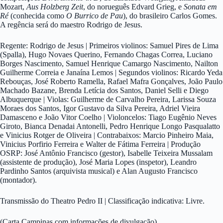
Mozart,
Aus Holzberg Zeit
, do norueguês Edvard Grieg, e
Sonata em
Ré
(conhecida como
O Burrico de Pau
), do brasileiro Carlos Gomes.
A regência será do maestro Rodrigo de Jesus.
Regente: Rodrigo de Jesus | Primeiros violinos: Samuel Pires de Lima
(Spalla), Hugo Novaes Querino, Fernando Chagas Correa, Luciano
Borges Nascimento, Samuel Henrique Camargo Nascimento, Nailton
Guilherme Correia e Janaína Lemos | Segundos violinos: Ricardo Yeda
Rebouças, José Roberto Ramella, Rafael Mafra Gonçalves, João Paulo
Machado Bazane, Brenda Letícia dos Santos, Daniel Selli e Diego
Albuquerque | Violas: Guilherme de Carvalho Pereira, Larissa Souza
Moraes dos Santos, Igor Gustavo da Silva Pereira, Adriel Vieira
Damasceno e João Vitor Coelho | Violoncelos: Tiago Eugênio Neves
Giroto, Bianca Denadai Antonelli, Pedro Henrique Longo Pasqualatto
e Vinicius Rotger de Oliveira | Contrabaixos: Marcio Pinheiro Maia,
Vinicius Porfirio Ferreira e Walter de Fátima Ferreira | Produção
OSRP: José Antônio Francisco (gestor), Isabelle Teixeira Mussalam
(assistente de produção), José Maria Lopes (inspetor), Leandro
Pardinho Santos (arquivista musical) e Alan Augusto Francisco
(montador).
Transmissão do Theatro Pedro II | Classificação indicativa: Livre.
(Carta Campinas com informações de divulgação)