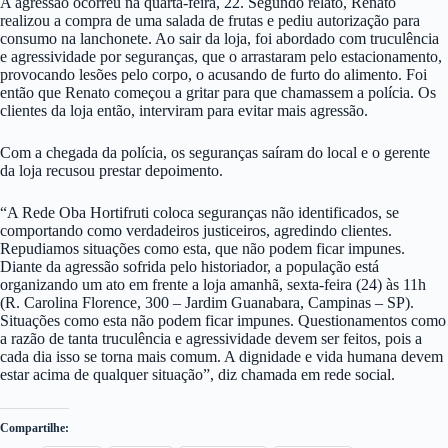
A agressão ocorreu na quarta-feira, 22. Segundo relato, Renato
realizou a compra de uma salada de frutas e pediu autorização para
consumo na lanchonete. Ao sair da loja, foi abordado com truculência
e agressividade por seguranças, que o arrastaram pelo estacionamento,
provocando lesões pelo corpo, o acusando de furto do alimento. Foi
então que Renato começou a gritar para que chamassem a polícia. Os
clientes da loja então, interviram para evitar mais agressão.
Com a chegada da polícia, os seguranças saíram do local e o gerente
da loja recusou prestar depoimento.
“A Rede Oba Hortifruti coloca seguranças não identificados, se
comportando como verdadeiros justiceiros, agredindo clientes.
Repudiamos situações como esta, que não podem ficar impunes.
Diante da agressão sofrida pelo historiador, a população está
organizando um ato em frente a loja amanhã, sexta-feira (24) às 11h
(R. Carolina Florence, 300 – Jardim Guanabara, Campinas – SP).
Situações como esta não podem ficar impunes. Questionamentos como
a razão de tanta truculência e agressividade devem ser feitos, pois a
cada dia isso se torna mais comum. A dignidade e vida humana devem
estar acima de qualquer situação”, diz chamada em rede social.
Compartilhe: