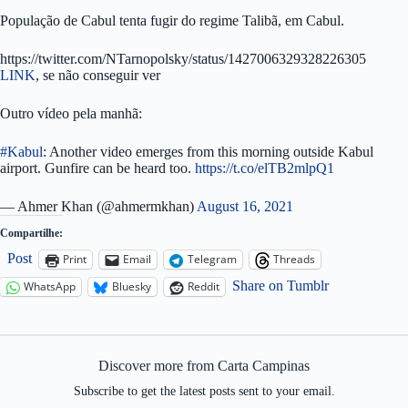
População de Cabul tenta fugir do regime Talibã, em Cabul.
https://twitter.com/NTarnopolsky/status/1427006329328226305
LINK
, se não conseguir ver
Outro vídeo pela manhã:
#Kabul
: Another video emerges from this morning outside Kabul
airport. Gunfire can be heard too.
https://t.co/elTB2mlpQ1
— Ahmer Khan (@ahmermkhan)
August 16, 2021
Compartilhe:
Post
Print
Email
Telegram
Threads
Share on Tumblr
WhatsApp
Bluesky
Reddit
Discover more from Carta Campinas
Subscribe to get the latest posts sent to your email.
Type your email…