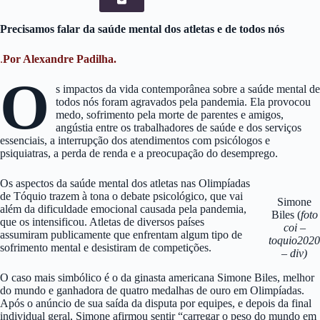
Precisamos falar da saúde mental dos atletas e de todos nós
.
Por Alexandre Padilha.
O
s impactos da vida contemporânea sobre a saúde mental de
todos nós foram agravados pela pandemia. Ela provocou
medo, sofrimento pela morte de parentes e amigos,
angústia entre os trabalhadores de saúde e dos serviços
essenciais, a interrupção dos atendimentos com psicólogos e
psiquiatras, a perda de renda e a preocupação do desemprego.
Os aspectos da saúde mental dos atletas nas Olimpíadas
de Tóquio trazem à tona o debate psicológico, que vai
Simone
além da dificuldade emocional causada pela pandemia,
Biles (
foto
que os intensificou. Atletas de diversos países
coi –
assumiram publicamente que enfrentam algum tipo de
toquio2020
sofrimento mental e desistiram de competições.
– div)
O caso mais simbólico é o da ginasta americana Simone Biles, melhor
do mundo e ganhadora de quatro medalhas de ouro em Olimpíadas.
Após o anúncio de sua saída da disputa por equipes, e depois da final
individual geral, Simone afirmou sentir “carregar o peso do mundo em