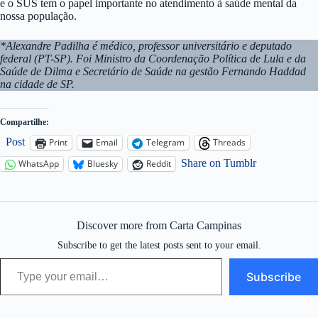
e o SUS tem o papel importante no atendimento à saúde mental da
nossa população.
*Alexandre Padilha é médico, professor universitário e deputado
federal (PT-SP). Foi Ministro da Coordenação Política de Lula e da
Saúde de Dilma e Secretário de Saúde na gestão Fernando Haddad
na cidade de SP.
Compartilhe:
Post
Print
Email
Telegram
Threads
Share on Tumblr
WhatsApp
Bluesky
Reddit
Discover more from Carta Campinas
Subscribe to get the latest posts sent to your email.
Type your email…
Subscribe