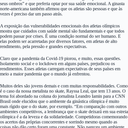
seus ombros” e que preferia optar por sua saúde emocional. A ginasta
norte-americana também afirmou que os atletas são pessoas e que às
vezes é preciso dar um passo atrás.
A exposição das vulnerabilidades emocionais dos atletas olímpicos
mostra que cuidados com saúde mental são fundamentais e que todos
podem passar por crises. É uma condição normal do ser humano. E
elas podem ser acarretadas por diversos fatores, em atletas de alto
rendimento, pela pressão e grandes expectativas.
Claro que a pandemia da Covid-19 piorou, e muito, essas questões.
Isolamento social e o lockdown em alguns países, prejudicou os
rendimentos. Esses atletas carregam expectativas de seus países em
meio a maior pandemia que o mundo já enfrentou.
Muitos deles são jovens demais e com muitas responsabilidades. Como
é o caso da nossa metalista no skate, Rayssa Leal, que tem 13 anos. O
tema foi abordado na coluna do jornalista Leandro Iamin para a CNN
Brasil onde elucidou que o ambiente da ginástica olímpica é muito
mais rígido que o do skate, por exemplo. “Em comparação com outros
ambientes competitivos, a lembrança que o skate deixará em sua estreia
olímpica é a da leveza e da solidariedade. Competidoras comemorando
os acertos das próprias concorrentes e sorrindo mesmo quando as
coisas não dão certo foram uma constante. Não pareceu um ambiente