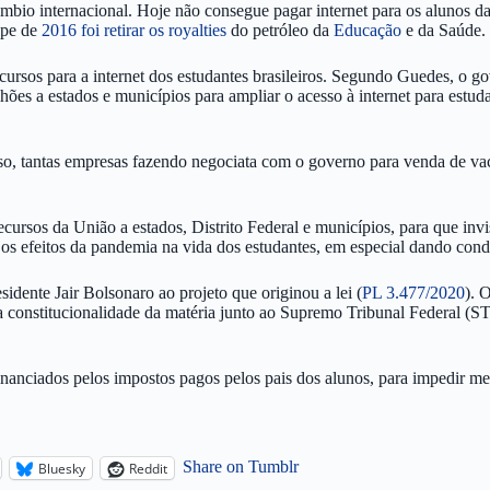
âmbio internacional. Hoje não consegue pagar internet para os alunos d
lpe de
2016 foi retirar os royalties
do petróleo da
Educação
e da Saúde.
ursos para a internet dos estudantes brasileiros. Segundo Guedes, o g
hões a estados e municípios para ampliar o acesso à internet para estud
sso, tantas empresas fazendo negociata com o governo para venda de va
 recursos da União a estados, Distrito Federal e municípios, para que in
os efeitos da pandemia na vida dos estudantes, em especial dando condi
idente Jair Bolsonaro ao projeto que originou a lei (
PL 3.477/2020
). 
constitucionalidade da matéria junto ao Supremo Tribunal Federal (STF)
 financiados pelos impostos pagos pelos pais dos alunos, para impedir
Share on Tumblr
Bluesky
Reddit