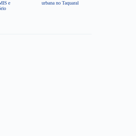
MIS e
urbana no Taquaral
ório