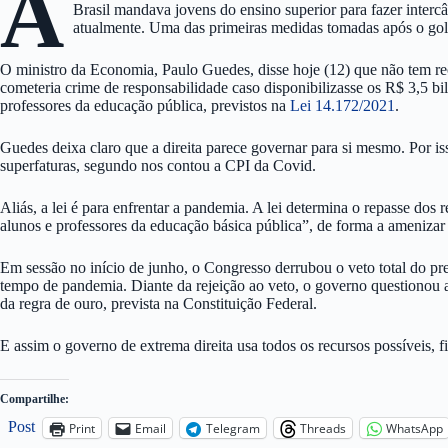
A
Brasil mandava jovens do ensino superior para fazer interc
atualmente. Uma das primeiras medidas tomadas após o go
O ministro da Economia, Paulo Guedes, disse hoje (12) que não tem rec
cometeria crime de responsabilidade caso disponibilizasse os R$ 3,5 bil
professores da educação pública, previstos na
Lei 14.172/2021
.
Guedes deixa claro que a direita parece governar para si mesmo. Por i
superfaturas, segundo nos contou a CPI da Covid.
Aliás, a lei é para enfrentar a pandemia. A lei determina o repasse dos
alunos e professores da educação básica pública”, de forma a amenizar 
Em sessão no início de junho, o Congresso derrubou o veto total do pres
tempo de pandemia. Diante da rejeição ao veto, o governo questionou a 
da regra de ouro, prevista na Constituição Federal.
E assim o governo de extrema direita usa todos os recursos possíveis,
Compartilhe:
Post
Print
Email
Telegram
Threads
WhatsApp