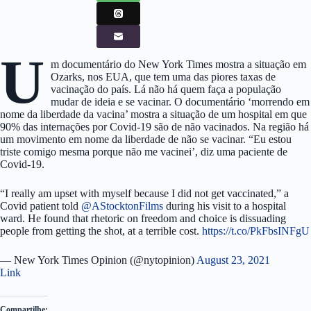
U
m documentário do New York Times mostra a situação em
Ozarks, nos EUA, que tem uma das piores taxas de
vacinação do país. Lá não há quem faça a população
mudar de ideia e se vacinar. O documentário ‘morrendo em
nome da liberdade da vacina’ mostra a situação de um hospital em que
90% das internações por Covid-19 são de não vacinados. Na região há
um movimento em nome da liberdade de não se vacinar. “Eu estou
triste comigo mesma porque não me vacinei’, diz uma paciente de
Covid-19.
“I really am upset with myself because I did not get vaccinated,” a
Covid patient told
@AStocktonFilms
during his visit to a hospital
ward. He found that rhetoric on freedom and choice is dissuading
people from getting the shot, at a terrible cost.
https://t.co/PkFbsINFgU
— New York Times Opinion (@nytopinion)
August 23, 2021
Link
Compartilhe: