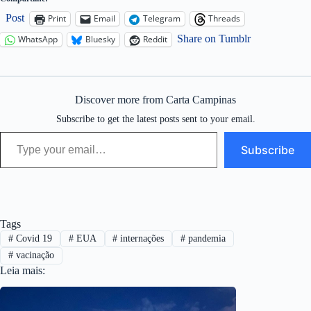
Post
Print
Email
Telegram
Threads
Share on Tumblr
WhatsApp
Bluesky
Reddit
Discover more from Carta Campinas
Subscribe to get the latest posts sent to your email.
Type your email…
Subscribe
Tags
#
Covid 19
#
EUA
#
internações
#
pandemia
#
vacinação
Leia mais: