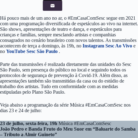
Há pouco mais de um ano no ar, o #EmCasaComSesc segue em 2021
com uma programação diversificada de espetáculos ao vivo na internet.
São shows, apresentações de teatro e dança, e espetáculos para
crianças e famílias, sempre mesclando artistas e companhias
consagrados no cenário brasileiro com novos talentos. As transmissões
acontecem de terça a domingo, às 19h, no
Instagram Sesc Ao Vivo
e
no
YouTube Sesc São Paulo
.
Parte das transmissões é realizada diretamente das unidades do Sesc
São Paulo, sem presença do público no local e seguindo todos os
protocolos de segurança de prevenção à Covid-19. Além disso, as
apresentações também são transmitidas da casa ou do estúdio de
trabalho dos artistas. Tudo em conformidade com as medidas
estipuladas pelo Plano São Paulo.
Veja abaixo a programação da série Música #EmCasaComSesc nos
dias 23 e 24 de julho:
23 de julho, sexta-feira, 19h
Música #EmCasaComSesc
João Pedro e Banda Fruto do Meu Suor em “Baluarte do Samba
– Tributo a Almir Guineto”