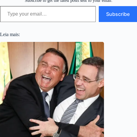
Subscribe to get the latest posts sent to your email.
Type your email…
Subscribe
Leia mais: