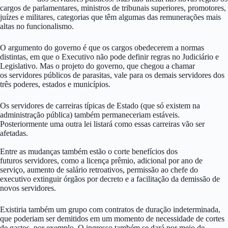
cargos de parlamentares, ministros de tribunais superiores, promotores,
juízes e militares, categorias que têm algumas das remunerações mais
altas no funcionalismo.
O argumento do governo é que os cargos obedecerem a normas
distintas, em que o Executivo não pode definir regras no Judiciário e
Legislativo. Mas o projeto do governo, que chegou a chamar
os servidores públicos de parasitas, vale para os demais servidores dos
três poderes, estados e municípios.
Os servidores de carreiras típicas de Estado (que só existem na
administração pública) também permaneceriam estáveis.
Posteriormente uma outra lei listará como essas carreiras vão ser
afetadas.
Entre as mudanças também estão o corte benefícios dos
futuros servidores, como a licença prêmio, adicional por ano de
serviço, aumento de salário retroativos, permissão ao chefe do
executivo extinguir órgãos por decreto e a facilitação da demissão de
novos servidores.
Existiria também um grupo com contratos de duração indeterminada,
que poderiam ser demitidos em um momento de necessidade de cortes
de gastos, por exemplo. O ingresso também se dará por meio de