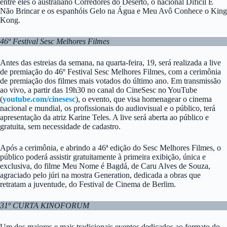
entre eles o australiano Corredores do Deserto, o nacional Difícil É
Não Brincar e os espanhóis Gelo na Água e Meu Avô Conhece o King
Kong.
46º Festival Sesc Melhores Filmes
Antes das estreias da semana, na quarta-feira, 19, será realizada a live
de premiação do 46º Festival Sesc Melhores Filmes, com a cerimônia
de premiação dos filmes mais votados do último ano. Em transmissão
ao vivo, a partir das 19h30 no canal do CineSesc no YouTube
(
youtube.com/cinesesc
), o evento, que visa homenagear o cinema
nacional e mundial, os profissionais do audiovisual e o público, terá
apresentação da atriz Karine Teles. A live será aberta ao público e
gratuita, sem necessidade de cadastro.
Após a cerimônia, e abrindo a 46ª edição do Sesc Melhores Filmes, o
público poderá assistir gratuitamente à primeira exibição, única e
exclusiva, do filme Meu Nome é Bagdá, de Caru Alves de Souza,
agraciado pelo júri na mostra Generation, dedicada a obras que
retratam a juventude, do Festival de Cinema de Berlim.
31º CURTA KINOFORUM
Um dos maiores e mais tradicionais eventos dedicados ao formato do