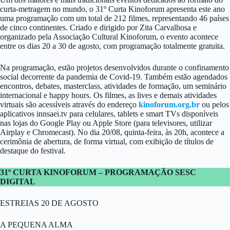
curta-metragem no mundo, o 31º Curta Kinoforum apresenta este ano
uma programação com um total de 212 filmes, representando 46 países
de cinco continentes. Criado e dirigido por Zita Carvalhosa e
organizado pela Associação Cultural Kinoforum, o evento acontece
entre os dias 20 a 30 de agosto, com programação totalmente gratuita.
Na programação, estão projetos desenvolvidos durante o confinamento
social decorrente da pandemia de Covid-19. Também estão agendados
encontros, debates, masterclass, atividades de formação, um seminário
internacional e happy hours. Os filmes, as lives e demais atividades
virtuais são acessíveis através do endereço
kinoforum.org.br
ou pelos
aplicativos innsaei.tv para celulares, tablets e smart TVs disponíveis
nas lojas do Google Play ou Apple Store (para televisores, utilizar
Airplay e Chromecast). No dia 20/08, quinta-feira, às 20h, acontece a
cerimônia de abertura, de forma virtual, com exibição de títulos de
destaque do festival.
31º CURTA KINOFORUM – PROGRAMAÇÃO SESC
DIGITAL
ESTREIAS 20 DE AGOSTO
A PEQUENA ALMA