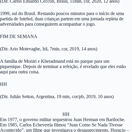
(Dir. Carlos Eduardo Ceccon, Brasil, 11min, cor, 2020, 12 anos)
1999, sul do Brasil. Restando poucos minutos para o início de uma
partida de futebol, duas crianças partem em uma jornada repleta de
adversidades para conseguirem acompanhar o jogo.
FIM DE SEMANA
(Dir. Ario Motevaghe, Irã, 7min, cor, 2019, 14 anos)
A família de Moniri e Kheradmand está no parque para um
piquenique. Depois de terminar a refeição, é revelado que eles estão
aqui para outra coisa.
HH
(Dir. Julián Setton, Argentina, 19 min, cor/pb, 2019, 10 anos)
HH
Em 1977, o governo militar sequestrou Juan Herman em Bariloche.
Em 1985, Carlos Echeverría filmou “Juan Como Se Nada Tivesse
Acontecido”, um filme que investigava o desaparecimento. Horacio –