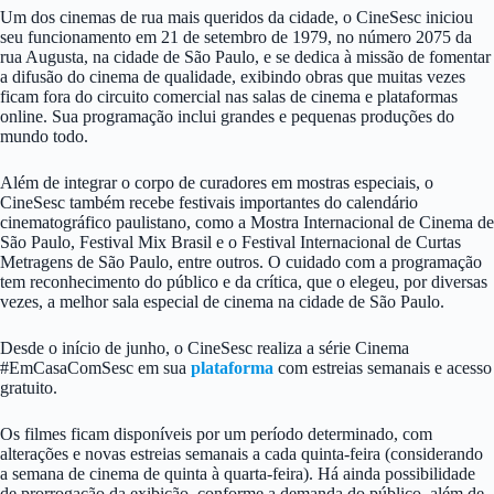
Um dos cinemas de rua mais queridos da cidade, o CineSesc iniciou
seu funcionamento em 21 de setembro de 1979, no número 2075 da
rua Augusta, na cidade de São Paulo, e se dedica à missão de fomentar
a difusão do cinema de qualidade, exibindo obras que muitas vezes
ficam fora do circuito comercial nas salas de cinema e plataformas
online. Sua programação inclui grandes e pequenas produções do
mundo todo.
Além de integrar o corpo de curadores em mostras especiais, o
CineSesc também recebe festivais importantes do calendário
cinematográfico paulistano, como a Mostra Internacional de Cinema de
São Paulo, Festival Mix Brasil e o Festival Internacional de Curtas
Metragens de São Paulo, entre outros. O cuidado com a programação
tem reconhecimento do público e da crítica, que o elegeu, por diversas
vezes, a melhor sala especial de cinema na cidade de São Paulo.
Desde o início de junho, o CineSesc realiza a série Cinema
#EmCasaComSesc em sua
plataforma
com estreias semanais e acesso
gratuito.
Os filmes ficam disponíveis por um período determinado, com
alterações e novas estreias semanais a cada quinta-feira (considerando
a semana de cinema de quinta à quarta-feira). Há ainda possibilidade
de prorrogação da exibição, conforme a demanda do público, além de