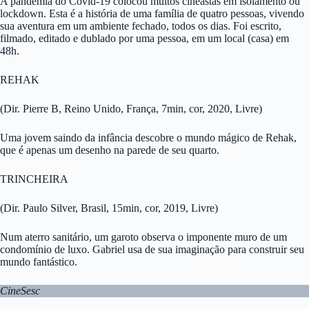
A pandemia do Covid-19 colocou muitos cineastas em isolamento ou
lockdown. Esta é a história de uma família de quatro pessoas, vivendo
sua aventura em um ambiente fechado, todos os dias. Foi escrito,
filmado, editado e dublado por uma pessoa, em um local (casa) em
48h.
REHAK
(Dir. Pierre B, Reino Unido, França, 7min, cor, 2020, Livre)
Uma jovem saindo da infância descobre o mundo mágico de Rehak,
que é apenas um desenho na parede de seu quarto.
TRINCHEIRA
(Dir. Paulo Silver, Brasil, 15min, cor, 2019, Livre)
Num aterro sanitário, um garoto observa o imponente muro de um
condomínio de luxo. Gabriel usa de sua imaginação para construir seu
mundo fantástico.
CineSesc