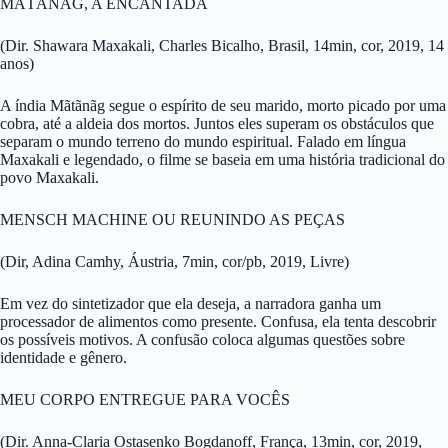
MÃTÃNÃG, A ENCANTADA
(Dir. Shawara Maxakali, Charles Bicalho, Brasil, 14min, cor, 2019, 14
anos)
A índia Mãtãnãg segue o espírito de seu marido, morto picado por uma
cobra, até a aldeia dos mortos. Juntos eles superam os obstáculos que
separam o mundo terreno do mundo espiritual. Falado em língua
Maxakali e legendado, o filme se baseia em uma história tradicional do
povo Maxakali.
MENSCH MACHINE OU REUNINDO AS PEÇAS
(Dir, Adina Camhy, Áustria, 7min, cor/pb, 2019, Livre)
Em vez do sintetizador que ela deseja, a narradora ganha um
processador de alimentos como presente. Confusa, ela tenta descobrir
os possíveis motivos. A confusão coloca algumas questões sobre
identidade e gênero.
MEU CORPO ENTREGUE PARA VOCÊS
(Dir. Anna-Claria Ostasenko Bogdanoff, França, 13min, cor, 2019,