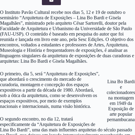
O Instituto Pavão Cultural recebe nos dias 5, 12 e 19 de outubro o
seminário “Arquitetura de Exposições – Lina Bo Bardi e Gisela
Magalhães”, ministrado pelo arquiteto César Sartorelli, doutor pela
Faculdade de Arquitetura e Urbanismo da Universidade de São Paulo
(FAU-USP). O conteúdo é baseado em pesquisa do autor que foi
reunida e lançada em livro este ano, pela Sesc Edições. O objetivo dos
encontros, voltados a estudantes e professores de Artes, Arquitetura,
Museologia e História e frequentadores de exposições, é analisar as
linguagens singulares da arquitetura de exposições de duas curadoras e
arquitetas: Lina Bo Bardi e Gisela Magalhães.
O primeiro, dia 5, será “Arquitetura de Exposições”,
que abordará o crescimento do mercado de
Lina Bo Bardi
curadoria, montagem e concepção dos espaços
e
expositivos a partir da década de 1980. Abordará,
colecionadores
sob a ótica da arquitetura, como se desenvolvem os
na montagem
espaços expositivos, por meio de exemplos
em 1949 da
nacionais e internacionais, numa visão histórica.
Exposição de
arte popular
O segundo encontro, no dia 12, tratará
pernambucana
especificamente da “Arquitetura de Exposições de
Lina Bo Bardi”, uma das mais influentes arquitetas do século passado