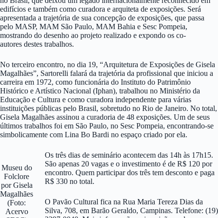
no Brasil, que deixou um legado internacionalmente reconhecido em
edifícios e também como curadora e arquiteta de exposições. Será
apresentada a trajetória de sua concepção de exposições, que passa
pelo MASP, MAM São Paulo, MAM Bahia e Sesc Pompeia,
mostrando do desenho ao projeto realizado e expondo os co-
autores destes trabalhos.
No terceiro encontro, no dia 19, “Arquitetura de Exposições de Gisela
Magalhães”, Sartorelli falará da trajetória da profissional que iniciou a
carreira em 1972, como funcionária do Instituto do Patrimônio
Histórico e Artístico Nacional (Iphan), trabalhou no Ministério da
Educação e Cultura e como curadora independente para várias
instituições públicas pelo Brasil, sobretudo no Rio de Janeiro. No total,
Gisela Magalhães assinou a curadoria de 48 exposições. Um de seus
últimos trabalhos foi em São Paulo, no Sesc Pompeia, encontrando-se
simbolicamente com Lina Bo Bardi no espaço criado por ela.
Os três dias de seminário acontecem das 14h às 17h15.
São apenas 20 vagas e o investimento é de R$ 120 por
Museu do
encontro. Quem participar dos três tem desconto e paga
Folclore
R$ 330 no total.
por Gisela
Magalhães
O Pavão Cultural fica na Rua Maria Tereza Dias da
(Foto:
Silva, 708, em Barão Geraldo, Campinas. Telefone: (19)
Acervo