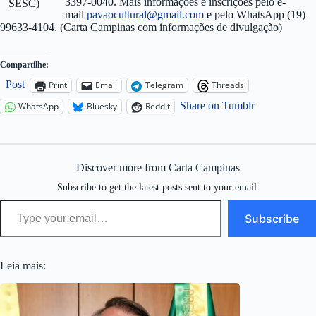
3397-0040. Mais informações e inscrições pelo e-
SESC)
mail
pavaocultural@gmail.com
e pelo WhatsApp (19)
99633-4104. (Carta Campinas com informações de divulgação)
Compartilhe:
Post
Print
Email
Telegram
Threads
Share on Tumblr
WhatsApp
Bluesky
Reddit
Discover more from Carta Campinas
Subscribe to get the latest posts sent to your email.
Type your email…
Subscribe
Leia mais: