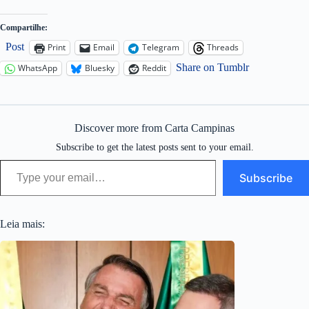
Compartilhe:
Post
Print
Email
Telegram
Threads
Share on Tumblr
WhatsApp
Bluesky
Reddit
Discover more from Carta Campinas
Subscribe to get the latest posts sent to your email.
Type your email…
Subscribe
Leia mais: