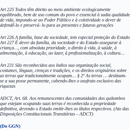
Art 225 Todos têm direito ao meio ambiente ecologicamente
equilibrado, bem de uso comum do povo e essencial à sadia qualidade
de vida, impondo-se ao Poder Público e à coletividade o dever de
defendê-lo e preservá- lo para as presentes e futuras gerações
Art 226 A família, base da sociedade, tem especial proteção do Estado
Art 227 É dever da família, da sociedade e do Estado assegurar à
criança…, com absoluta prioridade, o direito à vida, à saúde, à
alimentação, à educação, ao lazer, à profissionalização, à cultura…
Art 231 São reconhecidos aos índios sua organização social,
costumes, línguas, crenças e tradições, e os direitos originários sobre
as terras que tradicionalmente ocupam… § 2º As terras … destinam-
se a sua posse permanente, cabendo-lhes o usufruto exclusivo das
riquezas
ADCT, Art. 68. Aos remanescentes das comunidades dos quilombos
que estejam ocupando suas terras é reconhecida a propriedade
definitiva, devendo o Estado emitir-lhes os títulos respectivos. (Ato das
Disposições Constitucionais Transitórias – ADCT)
(Do GGN)