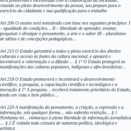
será promovida e incentivada com a colaboração da sociedade,
visando ao pleno desenvolvimento da pessoa, seu preparo para o
exercício da cidadania e sua qualificação para o trabalho
Art 206 O ensino será ministrado com base nos seguintes princípios: I
– igualdade de condições… II – liberdade de aprender, ensinar,
pesquisar e divulgar o pensamento, a arte e o saber III – pluralismo
de idéias e de concepções pedagógicas…
Art 215 O Estado garantirá a todos o pleno exercício dos direitos
culturais e acesso às fontes da cultura nacional, e apoiará e
incentivará a valorização e a difusão … § 1º O Estado protegerá as
manifestações das culturas populares, indígenas e afro-brasileiras…
Art 218 O Estado promoverá e incentivará o desenvolvimento
científico, a pesquisa, a capacitação científica e tecnológica e a
inovação § 1º A pesquisa… receberá tratamento prioritário do Estado,
tendo em vista o bem público…
Art 220 A manifestação do pensamento, a criação, a expressão e a
informação, sob qualquer forma… não sofrerão restrição… § 1
Nenhuma lei… embaraço à plena liberdade de informação jornalística
… § 2 É vedada toda censura de natureza política, ideológica e
artística