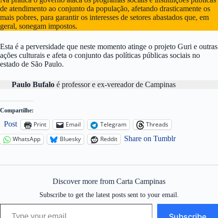
de atendimento ao conjunto da população, afetando drasticamente os
mais pobres, para garantir os interesses de setores abastados que, em
geral, sonegam impostos.
Esta é a perversidade que neste momento atinge o projeto Guri e outras
ações culturais e afeta o conjunto das políticas públicas sociais no
estado de São Paulo.
Paulo Bufalo
é professor e ex-vereador de Campinas
Compartilhe:
Post
Print
Email
Telegram
Threads
Share on Tumblr
WhatsApp
Bluesky
Reddit
Discover more from Carta Campinas
Subscribe to get the latest posts sent to your email.
Type your email…
Subscribe