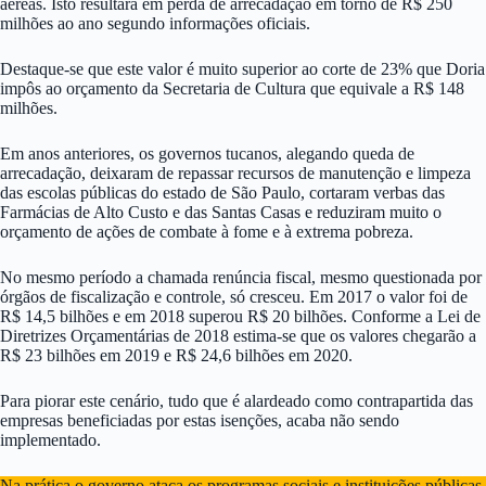
aéreas. Isto resultará em perda de arrecadação em torno de R$ 250
milhões ao ano segundo informações oficiais.
Destaque-se que este valor é muito superior ao corte de 23% que Doria
impôs ao orçamento da Secretaria de Cultura que equivale a R$ 148
milhões.
Em anos anteriores, os governos tucanos, alegando queda de
arrecadação, deixaram de repassar recursos de manutenção e limpeza
das escolas públicas do estado de São Paulo, cortaram verbas das
Farmácias de Alto Custo e das Santas Casas e reduziram muito o
orçamento de ações de combate à fome e à extrema pobreza.
No mesmo período a chamada renúncia fiscal, mesmo questionada por
órgãos de fiscalização e controle, só cresceu. Em 2017 o valor foi de
R$ 14,5 bilhões e em 2018 superou R$ 20 bilhões. Conforme a Lei de
Diretrizes Orçamentárias de 2018 estima-se que os valores chegarão a
R$ 23 bilhões em 2019 e R$ 24,6 bilhões em 2020.
Para piorar este cenário, tudo que é alardeado como contrapartida das
empresas beneficiadas por estas isenções, acaba não sendo
implementado.
Na prática o governo ataca os programas sociais e instituições públicas