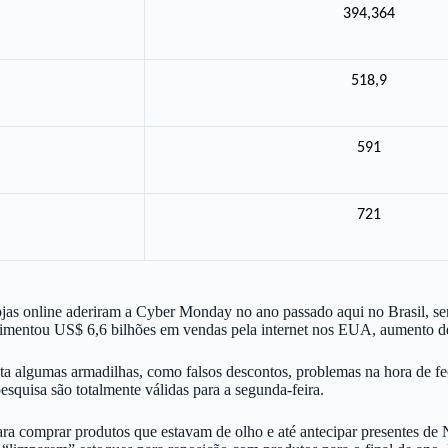
394,364
518,9
591
721
as online aderiram a Cyber Monday no ano passado aqui no Brasil, se
entou US$ 6,6 bilhões em vendas pela internet nos EUA, aumento de 
lgumas armadilhas, como falsos descontos, problemas na hora de fechar
esquisa são totalmente válidas para a segunda-feira.
 comprar produtos que estavam de olho e até antecipar presentes de Na