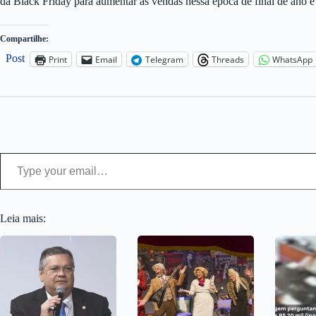
da Black Friday para aumentar as vendas nessa época de final de ano e
Compartilhe:
Post
Print
Email
Telegram
Threads
WhatsApp
Type your email…
Leia mais: