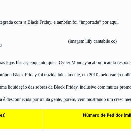
ntegrada com a Black Friday
, e também foi “importada” por aqui.
(imagem lilly cantabile cc)
a
as lojas físicas, enquanto que a Cyber Monday acabou ficando responsáv
rópria Black Friday foi trazida inicialmente, em 2010, pelo varejo onli
ma liquidação das sobras da Black Friday, inclusive com muitas prom
inda é desconhecida por muita gente, porém, vem mostrando um crescim
es)
Número de Pedidos (mil