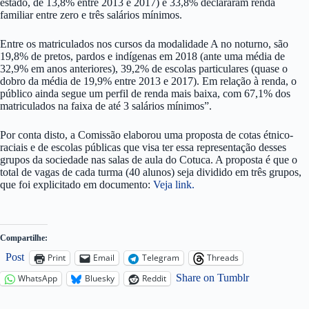
estado, de 13,8% entre 2013 e 2017) e 33,8% declararam renda
familiar entre zero e três salários mínimos.
Entre os matriculados nos cursos da modalidade A no noturno, são
19,8% de pretos, pardos e indígenas em 2018 (ante uma média de
32,9% em anos anteriores), 39,2% de escolas particulares (quase o
dobro da média de 19,9% entre 2013 e 2017). Em relação à renda, o
público ainda segue um perfil de renda mais baixa, com 67,1% dos
matriculados na faixa de até 3 salários mínimos”.
Por conta disto, a Comissão elaborou uma proposta de cotas étnico-
raciais e de escolas públicas que visa ter essa representação desses
grupos da sociedade nas salas de aula do Cotuca. A proposta é que o
total de vagas de cada turma (40 alunos) seja dividido em três grupos,
que foi explicitado em documento:
Veja link.
Compartilhe:
Post
Print
Email
Telegram
Threads
Share on Tumblr
WhatsApp
Bluesky
Reddit