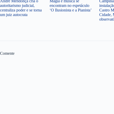
André Mendonça cria o
Magia e música se
Campinas
autoritarismo judicial,
encontram no espetáculo
instalaçã
centraliza poder e se torna
‘O Ilusionista e a Pianista’
Castro M
um juiz autocrata
Cidade, 
observat
Comente