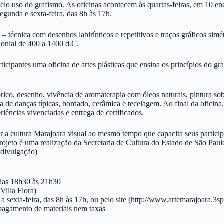
lo uso do grafismo. As oficinas acontecem às quartas-feiras, em 10 enc
egunda e sexta-feira, das 8h às 17h.
– técnica com desenhos labirínticos e repetitivos e traços gráficos simé
lonial de 400 a 1400 d.C.
rticipantes uma oficina de artes plásticas que ensina os princípios do g
o, desenho, vivência de aromaterapia com óleos naturais, pintura sobre 
ncia de danças típicas, bordado, cerâmica e tecelagem. Ao final da ofic
ências vivenciadas e entrega de certificados.
 a cultura Marajoara visual ao mesmo tempo que capacita seus participan
e projeto é uma realização da Secretaria de Cultura do Estado de São P
 divulgação)
 das 18h30 às 21h30
Villa Flora)
 a sexta-feira, das 8h às 17h, ou pelo site (http://www.artemarajoara.3sp
o pagamento de materiais nem taxas