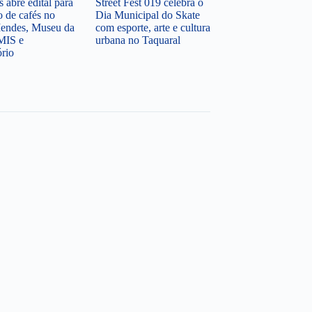
 abre edital para
Street Fest 019 celebra o
o de cafés no
Dia Municipal do Skate
endes, Museu da
com esporte, arte e cultura
MIS e
urbana no Taquaral
ório