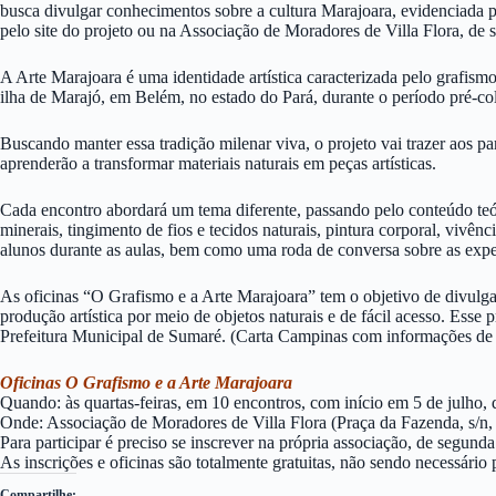
busca divulgar conhecimentos sobre a cultura Marajoara, evidenciada pe
pelo site do projeto ou na Associação de Moradores de Villa Flora, de s
A Arte Marajoara é uma identidade artística caracterizada pelo grafismo 
ilha de Marajó, em Belém, no estado do Pará, durante o período pré-co
Buscando manter essa tradição milenar viva, o projeto vai trazer aos pa
aprenderão a transformar materiais naturais em peças artísticas.
Cada encontro abordará um tema diferente, passando pelo conteúdo teóric
minerais, tingimento de fios e tecidos naturais, pintura corporal, vivê
alunos durante as aulas, bem como uma roda de conversa sobre as experi
As oficinas “O Grafismo e a Arte Marajoara” tem o objetivo de divulgar
produção artística por meio de objetos naturais e de fácil acesso. Ess
Prefeitura Municipal de Sumaré. (Carta Campinas com informações de
Oficinas O Grafismo e a Arte Marajoara
Quando: às quartas-feiras, em 10 encontros, com início em 5 de julho,
Onde: Associação de Moradores de Villa Flora (Praça da Fazenda, s/n, 
Para participar é preciso se inscrever na própria associação, de segunda
As inscrições e oficinas são totalmente gratuitas, não sendo necessári
Compartilhe: