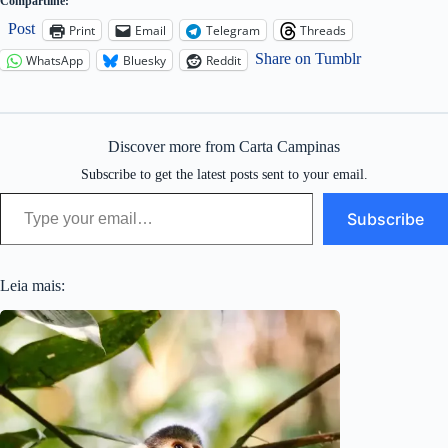
Compartilhe:
Post
Print
Email
Telegram
Threads
Share on Tumblr
WhatsApp
Bluesky
Reddit
Discover more from Carta Campinas
Subscribe to get the latest posts sent to your email.
Type your email…
Subscribe
Leia mais: