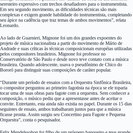
seresteiro expressivo com trechos desafiadores para o instrumentista.
Em seu segundo movimento, as dificuldades técnicas são mais
complexas e exigem grande habilidade do instrumentista, completando
seu ápice na cadência que traz temas de ambos movimentos”, relata
Leonardo.
Ao lado de Guarnieri, Mignone foi um dos grandes expoentes do
projeto de música nacionalista a partir do movimento de Mário de
Andrade e suas críticas às técnicas composicionais européias utilizadas
pelos compositores brasileiros. Mignone foi professor no
Conservatório de São Paulo e desde novo teve contato com a música
brasileira. Quando adolescente, usava o pseudônimo de Chico do
Bororó para distinguir suas composições de caráter popular.
“Durante um período de ensaios com a Orquestra Sinfônica Brasileira,
o compositor perguntou ao primeiro fagotista na época se ele toparia
tocar uma de suas obras para fagote com a orquestra. Sem conhecer a
composição, o músico pediu que a apresentasse antes de aceitar o
convite. Entretanto, esta ainda não existia no papel. Durante os 15 dias
seguintes de ensaio, ambos trabalharam juntos para que a música
ficasse pronta. Assim surgiu seu Concertino para Fagote e Pequena
Orquestra”, conta o pesquisador.
Felix Mendelssohon foi filho de um próspero banqueiro e teve grande