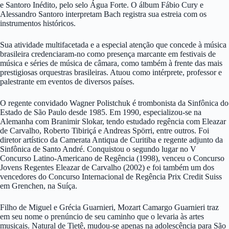
e Santoro Inédito, pelo selo Água Forte. O álbum Fábio Cury e
Alessandro Santoro interpretam Bach registra sua estreia com os
instrumentos históricos.
Sua atividade multifacetada e a especial atenção que concede à música
brasileira credenciaram-no como presença marcante em festivais de
música e séries de música de câmara, como também à frente das mais
prestigiosas orquestras brasileiras. Atuou como intérprete, professor e
palestrante em eventos de diversos países.
O regente convidado Wagner Polistchuk é trombonista da Sinfônica do
Estado de São Paulo desde 1985. Em 1990, especializou-se na
Alemanha com Branimir Slokar, tendo estudado regência com Eleazar
de Carvalho, Roberto Tibiriçá e Andreas Spörri, entre outros. Foi
diretor artístico da Camerata Antiqua de Curitiba e regente adjunto da
Sinfônica de Santo André. Conquistou o segundo lugar no V
Concurso Latino-Americano de Regência (1998), venceu o Concurso
Jovens Regentes Eleazar de Carvalho (2002) e foi também um dos
vencedores do Concurso Internacional de Regência Prix Credit Suiss
em Grenchen, na Suíça.
Filho de Miguel e Grécia Guarnieri, Mozart Camargo Guarnieri traz
em seu nome o prenúncio de seu caminho que o levaria às artes
musicais. Natural de Tietê, mudou-se apenas na adolescência para São