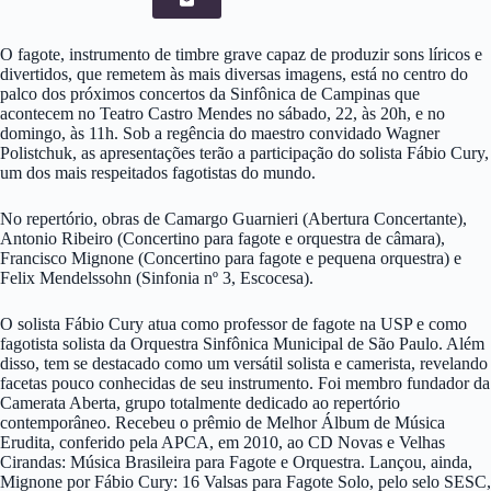
O fagote, instrumento de timbre grave capaz de produzir sons líricos e
divertidos, que remetem às mais diversas imagens, está no centro do
palco dos próximos concertos da Sinfônica de Campinas que
acontecem no Teatro Castro Mendes no sábado, 22, às 20h, e no
domingo, às 11h. Sob a regência do maestro convidado Wagner
Polistchuk, as apresentações terão a participação do solista Fábio Cury,
um dos mais respeitados fagotistas do mundo.
No repertório, obras de Camargo Guarnieri (Abertura Concertante),
Antonio Ribeiro (Concertino para fagote e orquestra de câmara),
Francisco Mignone (Concertino para fagote e pequena orquestra) e
Felix Mendelssohn (Sinfonia nº 3, Escocesa).
O solista Fábio Cury atua como professor de fagote na USP e como
fagotista solista da Orquestra Sinfônica Municipal de São Paulo. Além
disso, tem se destacado como um versátil solista e camerista, revelando
facetas pouco conhecidas de seu instrumento. Foi membro fundador da
Camerata Aberta, grupo totalmente dedicado ao repertório
contemporâneo. Recebeu o prêmio de Melhor Álbum de Música
Erudita, conferido pela APCA, em 2010, ao CD Novas e Velhas
Cirandas: Música Brasileira para Fagote e Orquestra. Lançou, ainda,
Mignone por Fábio Cury: 16 Valsas para Fagote Solo, pelo selo SESC,