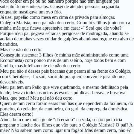
você comer em pé ou no banheiro porque não tem ninguém pra
substituí-lo nos intervalos. Cansei de atender pessoas na guarita
enquanto mastigava um ovo frio.
Já usei papelão como mesa em cima da privada para almoçar.
Colégio Marista, meu pai não deu certo. Criou três filhos junto com a
minha mãe que ficava apreensiva em casa: -” Será que ele volta?”
Porque meu pai pegava estradas perigosas de madrugada, aliando-se
ao fato de muitas vezes cuidar de galpões abandonados,que era alvo de
bandidos.
Mas ele não deu certo.
Conseguiu sustentar 3 filhos (e minha mãe administrando como uma
Economista) com pouco mais de um salário, hoje todos bem e com
família, mas infelizmente ele não deu certo.
Meu pai não é desses pais bacanas que param aí na frente do Colégio,
com Cherokees, Tucson, sorrindo pra quem convém e pisando nos
descartáveis.
Meu pai tem um Palio que vive quebrando, e mesmo debilitado pela
idade, levava todos os netos às escolas públicas. Levava e buscava.
Mas, que pena! Meu pai não deu certo.
Quem deram certo foram essas famílias que dependem da faxineira, do
porteiro, do zelador, da cantineira, do gari, da empregada doméstica.
Eles deram certo!
Ainda bem que muita gente “dá errado” na vida, senão quem iria
preparar o lanche dos filhos que vão para o Colégio Marista? O pai? A
mãe? Não sabem nem como ligar um fogão! Mas deram certo, não é?