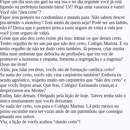
Fique um dia sem um gari na sua rua e no dia seguinte você já está
ligando na prefeitura fazendo birra! Ué? Pega uma vassoura e varre!
Você não “deu certo”?
Fique sem porteiro no condomínio e mundo para. Não sabem descer
pra atender o motoboy? Tem medo de quem seja? Pode ser um ladrão,
não é? Deixa que o porteiro arrisca (sem seguro de vida) a vida por
você (com seguro de vida).
Gente que não deu certo existe pra isso: mimar os que deram certo.
Tenho orgulho de ter um pai que não deu certo, Colégio Marista. E eu
tenho orgulho de não ter dado certo também. Já pensou, criar minha
filha num ambiente que debocha de profissões, que em vez de
promover a isonomia e empatia, fomenta a segregação e a eugenia?
Deus me livre!
Aliás, por falar em deus, vocês são de formação católica certo?
Se nada der certo, vocês vão virar carpinteiro também? Embora eu
sendo agnóstico, respeito muito um carpinteiro que “não deu certo” e
que vocês finjem amar. Que feio, Colégio! Ensinando crianças a
desprezarem seu Mestre?
Enfim, falei demais. Obrigado pela lição de hoje. Talvez tenha sido o
único ensinamento que vocês deixaram:
Se nada der certo, vou para o Colégio Marista. Lá pelo menos eu
posso esconder meu ser vazio atrás de um patrimônio que consegui
pisando nos outros.
Viu, a lição de vocês acabou “dando certo”!