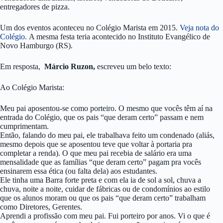
entregadores de pizza.
Um dos eventos aconteceu no Colégio Marista em 2015.
Veja nota do
Colégio.
A mesma festa teria acontecido no Instituto Evangélico de
Novo Hamburgo (RS).
Em resposta,
Márcio Ruzon,
escreveu um belo texto:
Ao Colégio Marista:
Meu pai aposentou-se como porteiro. O mesmo que vocês têm aí na
entrada do Colégio, que os pais “que deram certo” passam e nem
cumprimentam.
Então, falando do meu pai, ele trabalhava feito um condenado (aliás,
mesmo depois que se aposentou teve que voltar à portaria pra
completar a renda). O que meu pai recebia de salário era uma
mensalidade que as famílias “que deram certo” pagam pra vocês
ensinarem essa ética (ou falta dela) aos estudantes.
Ele tinha uma Barra forte preta e com ela ia de sol a sol, chuva a
chuva, noite a noite, cuidar de fábricas ou de condomínios ao estilo
que os alunos moram ou que os pais “que deram certo” trabalham
como Diretores, Gerentes.
Aprendi a profissão com meu pai. Fui porteiro por anos. Vi o que é