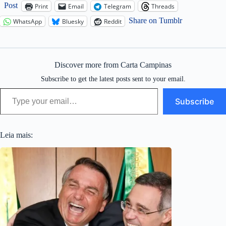
Post
Print
Email
Telegram
Threads
Share on Tumblr
WhatsApp
Bluesky
Reddit
Discover more from Carta Campinas
Subscribe to get the latest posts sent to your email.
Type your email…
Subscribe
Leia mais: