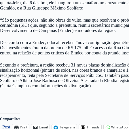
quarta-feira, dia 6 de abril, ele inaugurou um semáforo no cruzamento e
Geraldo, e a Rua Giuseppe Máximo Scolfaro;
“São pequenas ações, não são obras de vulto, mas que resolvem o probl
cerimônia (SIC) que, segundo a prefeitura, reuniu secretários municipa
Desenvolvimento de Campinas (Emdec) e moradores da região.
De acordo com a Emdec, o local recebeu “nova configuração geométrica
Os investimentos foram da ordem de R$ 175 mil. O acesso da Rua Giu
entrou na relação de pontos críticos da Emdec por conta da grande inse
Segundo a prefeitura, a região recebeu 31 novas placas de sinalização 
sinalização horizontal (pintura de solo), nas cores branca e amarela; 
recapeamento, feita pela Secretaria de Serviços Públicos. Também pa
Scolfaro e Albino José Barbosa de Oliveira. A estrada da Rhodia registr
(Carta Campinas com informações de divulgação)
Compartilhe:
Post
Print
Email
Telegram
Threads
WhatsApp