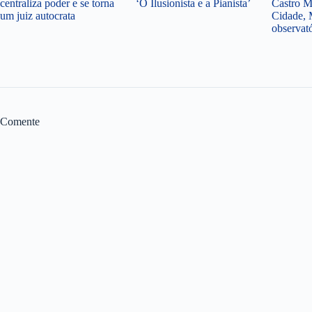
centraliza poder e se torna
‘O Ilusionista e a Pianista’
Castro M
um juiz autocrata
Cidade, 
observat
Comente