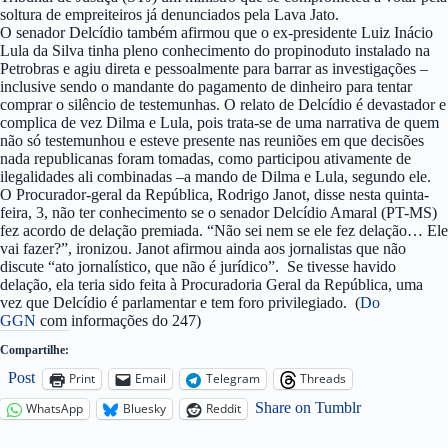
soltura de empreiteiros já denunciados pela Lava Jato.
O senador Delcídio também afirmou que o ex-presidente Luiz Inácio
Lula da Silva tinha pleno conhecimento do propinoduto instalado na
Petrobras e agiu direta e pessoalmente para barrar as investigações –
inclusive sendo o mandante do pagamento de dinheiro para tentar
comprar o silêncio de testemunhas. O relato de Delcídio é devastador e
complica de vez Dilma e Lula, pois trata-se de uma narrativa de quem
não só testemunhou e esteve presente nas reuniões em que decisões
nada republicanas foram tomadas, como participou ativamente de
ilegalidades ali combinadas –a mando de Dilma e Lula, segundo ele.
O Procurador-geral da República, Rodrigo Janot, disse nesta quinta-
feira, 3, não ter conhecimento se o senador Delcídio Amaral (PT-MS)
fez acordo de delação premiada. “Não sei nem se ele fez delação… Ele
vai fazer?”, ironizou. Janot afirmou ainda aos jornalistas que não
discute “ato jornalístico, que não é jurídico”. Se tivesse havido
delação, ela teria sido feita à Procuradoria Geral da República, uma
vez que Delcídio é parlamentar e tem foro privilegiado. (
Do
GGN
com informações do 247)
Compartilhe:
Post
Print
Email
Telegram
Threads
Share on Tumblr
WhatsApp
Bluesky
Reddit