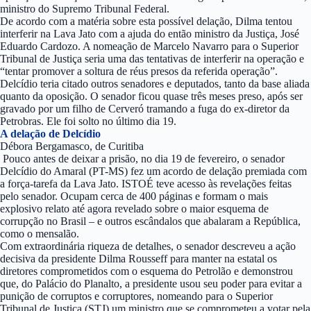
ministro do Supremo Tribunal Federal.
De acordo com a matéria sobre esta possível delação, Dilma tentou
interferir na Lava Jato com a ajuda do então ministro da Justiça, José
Eduardo Cardozo. A nomeação de Marcelo Navarro para o Superior
Tribunal de Justiça seria uma das tentativas de interferir na operação e
“tentar promover a soltura de réus presos da referida operação”.
Delcídio teria citado outros senadores e deputados, tanto da base aliada
quanto da oposição. O senador ficou quase três meses preso, após ser
gravado por um filho de Cerveró tramando a fuga do ex-diretor da
Petrobras. Ele foi solto no último dia 19.
A delação de Delcídio
Débora Bergamasco, de Curitiba
Pouco antes de deixar a prisão, no dia 19 de fevereiro, o senador
Delcídio do Amaral (PT-MS) fez um acordo de delação premiada com
a força-tarefa da Lava Jato. ISTOÉ teve acesso às revelações feitas
pelo senador. Ocupam cerca de 400 páginas e formam o mais
explosivo relato até agora revelado sobre o maior esquema de
corrupção no Brasil – e outros escândalos que abalaram a República,
como o mensalão.
Com extraordinária riqueza de detalhes, o senador descreveu a ação
decisiva da presidente Dilma Rousseff para manter na estatal os
diretores comprometidos com o esquema do Petrolão e demonstrou
que, do Palácio do Planalto, a presidente usou seu poder para evitar a
punição de corruptos e corruptores, nomeando para o Superior
Tribunal de Justiça (STJ) um ministro que se comprometeu a votar pela