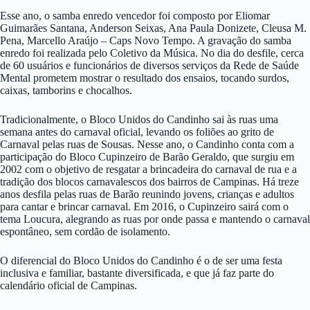
Esse ano, o samba enredo vencedor foi composto por Eliomar
Guimarães Santana, Anderson Seixas, Ana Paula Donizete, Cleusa M.
Pena, Marcello Araújo – Caps Novo Tempo. A gravação do samba
enredo foi realizada pelo Coletivo da Música. No dia do desfile, cerca
de 60 usuários e funcionários de diversos serviços da Rede de Saúde
Mental prometem mostrar o resultado dos ensaios, tocando surdos,
caixas, tamborins e chocalhos.
Tradicionalmente, o Bloco Unidos do Candinho sai às ruas uma
semana antes do carnaval oficial, levando os foliões ao grito de
Carnaval pelas ruas de Sousas. Nesse ano, o Candinho conta com a
participação do Bloco Cupinzeiro de Barão Geraldo, que surgiu em
2002 com o objetivo de resgatar a brincadeira do carnaval de rua e a
tradição dos blocos carnavalescos dos bairros de Campinas. Há treze
anos desfila pelas ruas de Barão reunindo jovens, crianças e adultos
para cantar e brincar carnaval. Em 2016, o Cupinzeiro sairá com o
tema Loucura, alegrando as ruas por onde passa e mantendo o carnaval
espontâneo, sem cordão de isolamento.
O diferencial do Bloco Unidos do Candinho é o de ser uma festa
inclusiva e familiar, bastante diversificada, e que já faz parte do
calendário oficial de Campinas.