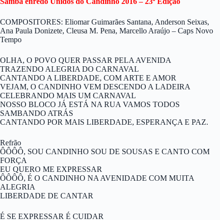
Samba enredo Unidos do Candinho 2016 – 23ª Edição
COMPOSITORES: Eliomar Guimarães Santana, Anderson Seixas,
Ana Paula Donizete, Cleusa M. Pena, Marcello Araújo – Caps Novo
Tempo
OLHA, O POVO QUER PASSAR PELA AVENIDA
TRAZENDO ALEGRIA DO CARNAVAL
CANTANDO A LIBERDADE, COM ARTE E AMOR
VEJAM, O CANDINHO VEM DESCENDO A LADEIRA
CELEBRANDO MAIS UM CARNAVAL
NOSSO BLOCO JÁ ESTÁ NA RUA VAMOS TODOS
SAMBANDO ATRÁS
CANTANDO POR MAIS LIBERDADE, ESPERANÇA E PAZ.
Refrão
ÔÔÔÔ, SOU CANDINHO SOU DE SOUSAS E CANTO COM
FORÇA
EU QUERO ME EXPRESSAR
ÔÔÔÔ, É O CANDINHO NA AVENIDADE COM MUITA
ALEGRIA
LIBERDADE DE CANTAR
É SE EXPRESSAR É CUIDAR