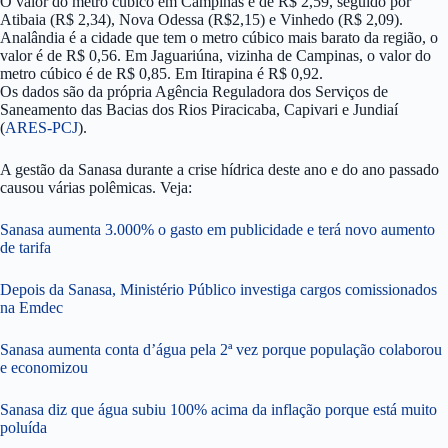
O valor do metro cúbico em Campinas é de R$ 2,59, seguido por
Atibaia (R$ 2,34), Nova Odessa (R$2,15) e Vinhedo (R$ 2,09).
Analândia é a cidade que tem o metro cúbico mais barato da região, o
valor é de R$ 0,56. Em Jaguariúna, vizinha de Campinas, o valor do
metro cúbico é de R$ 0,85. Em Itirapina é R$ 0,92.
Os dados são da própria Agência Reguladora dos Serviços de
Saneamento das Bacias dos Rios Piracicaba, Capivari e Jundiaí
(
ARES-PCJ
).
A gestão da Sanasa durante a crise hídrica deste ano e do ano passado
causou várias polêmicas. Veja:
Sanasa aumenta 3.000% o gasto em publicidade e terá novo aumento
de tarifa
Depois da Sanasa, Ministério Público investiga cargos comissionados
na Emdec
Sanasa aumenta conta d’água pela 2ª vez porque população colaborou
e economizou
Sanasa diz que água subiu 100% acima da inflação porque está muito
poluída