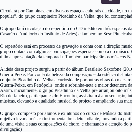
Circulará por Campinas, em diversos espaços culturais da cidade, no 
popular”, do grupo campineiro Picadinho da Velha, que foi contempl
O grupo fará circulação do repertório do CD inédito em três espaços 
Casarão e Auditório do Instituto de Artes) e também no Sesc Piracicaba
O repertório está em processo de gravação e conta com a direção musica
grupo contará com algumas participações especiais como a do músico E
última apresentação da temporada. Também participarão os músicos Nailo
A ideia deste projeto surgiu a partir do álbum Brasileiro Saxofone (20
Guerra-Peixe. Por conta da beleza da composição e da estética distinta
conjunto Picadinho da Velha a curiosidade por outras obras do maestro
Guerra-Peixe, em Petrópolis, onde a sobrinha-neta e maior detentora das
Assim, inicialmente, o grupo Picadinho da Velha pré-arranjou oito mú
Rio de Janeiro, participantes do Encontro, assistiram à apresentação, i
músicas, elevando a qualidade musical do projeto e ampliando sua ma
O grupo, composto por alunos e ex-alunos do curso de Música do Instit
objetivo levar a música instrumental brasileira adiante, inovando a pa
de uma visita a suas composições de choro, e chamando a atenção do p
divulgação)