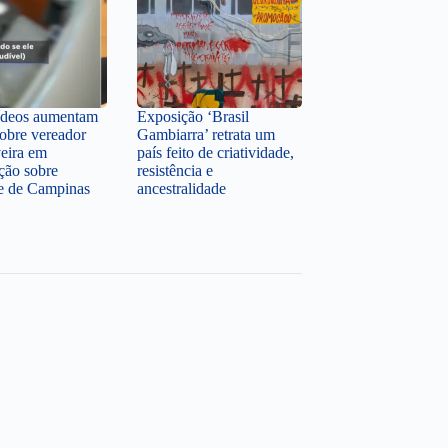
ídeos aumentam
Exposição ‘Brasil
sobre vereador
Gambiarra’ retrata um
veira em
país feito de criatividade,
ção sobre
resistência e
te de Campinas
ancestralidade