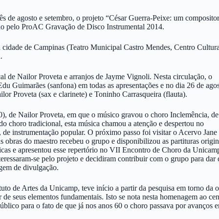
mês de agosto e setembro, o projeto “César Guerra-Peixe: um composito
ado pelo ProAC Gravação de Disco Instrumental 2014.
da cidade de Campinas (Teatro Municipal Castro Mendes, Centro Cultura
.
l de Nailor Proveta e arranjos de Jayme Vignoli. Nesta circulação, o
du Guimarães (sanfona) em todas as apresentações e no dia 26 de agos
r Proveta (sax e clarinete) e Toninho Carrasqueira (flauta).
10), de Nailor Proveta, em que o músico gravou o choro Inclemência, de
 do choro tradicional, esta música chamou a atenção e despertou no
, de instrumentação popular. O próximo passo foi visitar o Acervo Jane
 obras do maestro recebeu o grupo e disponibilizou as partituras origin
sicas e apresentou esse repertório no VII Encontro de Choro da Unicam
nteressaram-se pelo projeto e decidiram contribuir com o grupo para dar
rgem de divulgação.
uto de Artes da Unicamp, teve início a partir da pesquisa em torno da
rtir de seus elementos fundamentais. Isto se nota nesta homenagem ao ce
úblico para o fato de que já nos anos 60 o choro passava por avanços 